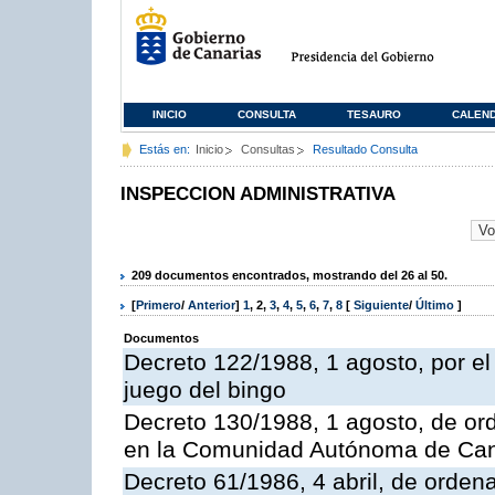
INICIO
CONSULTA
TESAURO
CALEN
Estás en:
Inicio
Consultas
Resultado Consulta
INSPECCION ADMINISTRATIVA
209 documentos encontrados, mostrando del 26 al 50.
[
Primero
/
Anterior
]
1
,
2
,
3
,
4
,
5
,
6
,
7
,
8
[
Siguiente
/
Último
]
Documentos
Decreto 122/1988, 1 agosto, por e
juego del bingo
Decreto 130/1988, 1 agosto, de or
en la Comunidad Autónoma de Can
Decreto 61/1986, 4 abril, de orden