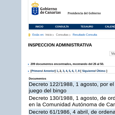
INICIO
CONSULTA
TESAURO
CALEN
Estás en:
Inicio
Consultas
Resultado Consulta
INSPECCION ADMINISTRATIVA
209 documentos encontrados, mostrando del 26 al 50.
[
Primero
/
Anterior
]
1
,
2
,
3
,
4
,
5
,
6
,
7
,
8
[
Siguiente
/
Último
]
Documentos
Decreto 122/1988, 1 agosto, por e
juego del bingo
Decreto 130/1988, 1 agosto, de or
en la Comunidad Autónoma de Can
Decreto 61/1986, 4 abril, de orden