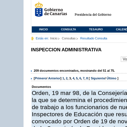
INICIO
CONSULTA
TESAURO
CALEN
Estás en:
Inicio
Consultas
Resultado Consulta
INSPECCION ADMINISTRATIVA
209 documentos encontrados, mostrando del 51 al 75.
[
Primero
/
Anterior
]
1
,
2
,
3
,
4
,
5
,
6
,
7
,
8
[
Siguiente
/
Último
]
Documentos
Orden, 19 mar 98, de la Consejería
la que se determina el procedimient
de trabajo a los funcionarios de n
Inspectores de Educación que resu
convocado por Orden de 19 de nov