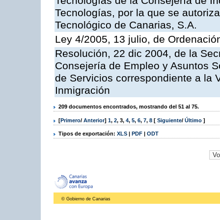
Tecnologías de la Consejería de I
Tecnologías, por la que se autoriza 
Tecnológico de Canarias, S.A.
Ley 4/2005, 13 julio, de Ordenaci
Resolución, 22 dic 2004, de la Sec
Consejería de Empleo y Asuntos Soc
de Servicios correspondiente a la 
Inmigración
209 documentos encontrados, mostrando del 51 al 75.
[
Primero
/
Anterior
]
1
,
2
,
3
,
4
,
5
,
6
,
7
,
8
[
Siguiente
/
Último
]
Tipos de exportación:
XLS
|
PDF
|
ODT
© Gobierno de Canarias