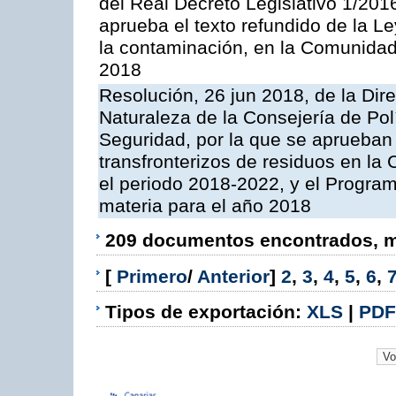
del Real Decreto Legislativo 1/201
aprueba el texto refundido de la L
la contaminación, en la Comunida
2018
Resolución, 26 jun 2018, de la Dir
Naturaleza de la Consejería de Polít
Seguridad, por la que se aprueban 
transfronterizos de residuos en l
el periodo 2018-2022, y el Progra
materia para el año 2018
209 documentos encontrados, mo
[
Primero
/
Anterior
]
2
,
3
,
4
,
5
,
6
,
Tipos de exportación:
XLS
|
PDF