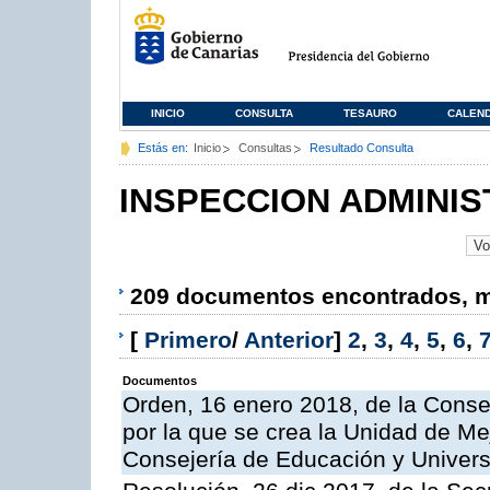
INICIO
CONSULTA
TESAURO
CALEN
Estás en:
Inicio
Consultas
Resultado Consulta
INSPECCION ADMINIS
209 documentos encontrados, mo
[
Primero
/
Anterior
]
2
,
3
,
4
,
5
,
6
,
Documentos
Orden, 16 enero 2018, de la Conse
por la que se crea la Unidad de Me
Consejería de Educación y Univer