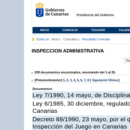
INICIO
CONSULTA
TESAURO
CALEN
Estás en:
Inicio
Consultas
Resultado Consulta
INSPECCION ADMINISTRATIVA
209 documentos encontrados, mostrando del 1 al 25.
[Primero/Anterior]
1
,
2
,
3
,
4
,
5
,
6
,
7
,
8
[
Siguiente
/
Último
]
Documentos
Ley 7/1990, 14 mayo, de Disciplina 
Ley 6/1985, 30 diciembre, regulad
Canarias
Decreto 88/1990, 23 mayo, por el q
Inspección del Juego en Canarias