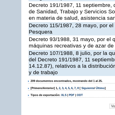
Decreto 191/1987, 11 septiembre, d
de Sanidad, Trabajo y Servicios So
en materia de salud, asistencia sani
Decreto 115/1987, 28 mayo, por el 
Pesquera
Decreto 93/1988, 31 mayo, por el 
máquinas recreativas y de azar d
Decreto 107/1988, 8 julio, por la 
del Decreto 191/1987, 11 septiemb
14.12.87), relativos a la distribuc
y de trabajo
209 documentos encontrados, mostrando del 1 al 25.
[Primero/Anterior]
1
,
2
,
3
,
4
,
5
,
6
,
7
,
8
[
Siguiente
/
Último
]
Tipos de exportación:
XLS
|
PDF
|
ODT