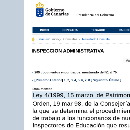
INICIO
CONSULTA
TESAURO
CALEN
Estás en:
Inicio
Consultas
Resultado Consulta
INSPECCION ADMINISTRATIVA
209 documentos encontrados, mostrando del 51 al 75.
[
Primero
/
Anterior
]
1
,
2
,
3
,
4
,
5
,
6
,
7
,
8
[
Siguiente
/
Último
]
Documentos
Ley 4/1999, 15 marzo, de Patrimon
Orden, 19 mar 98, de la Consejería
la que se determina el procedimient
de trabajo a los funcionarios de n
Inspectores de Educación que resu