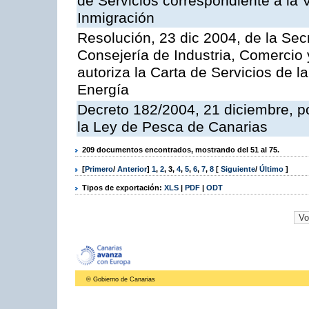
de Servicios correspondiente a la 
Inmigración
Resolución, 23 dic 2004, de la Sec
Consejería de Industria, Comercio
autoriza la Carta de Servicios de l
Energía
Decreto 182/2004, 21 diciembre, p
la Ley de Pesca de Canarias
209 documentos encontrados, mostrando del 51 al 75.
[
Primero
/
Anterior
]
1
,
2
,
3
,
4
,
5
,
6
,
7
,
8
[
Siguiente
/
Último
]
Tipos de exportación:
XLS
|
PDF
|
ODT
© Gobierno de Canarias