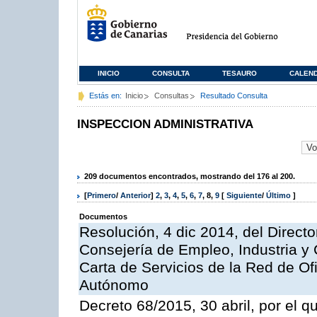
INICIO
CONSULTA
TESAURO
CALEN
Estás en:
Inicio
Consultas
Resultado Consulta
INSPECCION ADMINISTRATIVA
209 documentos encontrados, mostrando del 176 al 200.
[
Primero
/
Anterior
]
2
,
3
,
4
,
5
,
6
,
7
,
8
,
9
[
Siguiente
/
Último
]
Documentos
Resolución, 4 dic 2014, del Direct
Consejería de Empleo, Industria y 
Carta de Servicios de la Red de O
Autónomo
Decreto 68/2015, 30 abril, por el q