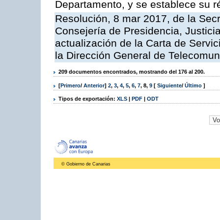
Departamento, y se establece su 
Resolución, 8 mar 2017, de la Secr
Consejería de Presidencia, Justicia
actualización de la Carta de Servi
la Dirección General de Telecomu
209 documentos encontrados, mostrando del 176 al 200.
[
Primero
/
Anterior
]
2
,
3
,
4
,
5
,
6
,
7
,
8
,
9
[
Siguiente
/
Último
]
Tipos de exportación:
XLS
|
PDF
|
ODT
© Gobierno de Canarias