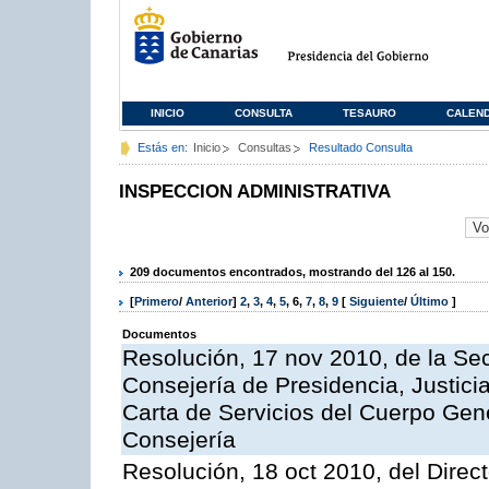
INICIO
CONSULTA
TESAURO
CALEN
Estás en:
Inicio
Consultas
Resultado Consulta
INSPECCION ADMINISTRATIVA
209 documentos encontrados, mostrando del 126 al 150.
[
Primero
/
Anterior
]
2
,
3
,
4
,
5
,
6
,
7
,
8
,
9
[
Siguiente
/
Último
]
Documentos
Resolución, 17 nov 2010, de la Sec
Consejería de Presidencia, Justici
Carta de Servicios del Cuerpo Gener
Consejería
Resolución, 18 oct 2010, del Direc