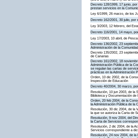
Decreto 128/1999, 17 junio, por
prestan servicios en la Comun
Ley 6/1999, 26 marzo, de los 
Decreto 162/2001, 30 julio, po
Ley 3/2003, 12 febrero, del Es
Decreto 116/2001, 14 mayo, por
Ley 17/2003, 10 abril, de Pesc
Decreto 136/2002, 23 septiembre
Administración de la Comunida
Decreto 135/2002, 23 septiemb
de Canarias
Decreto 161/2002, 18 noviembre
Administración Pública de la C
se regulan las cartas de servici
prácticas en la Administración
Orden, 10 dic 2002, de la Conse
Inspección de Educación
Decreto 40/2004, 30 marzo, por
Resolución, 10 jun 2003, de la 
Biblioteca y Documentación de l
Orden, 20 feb 2004, de la Conse
la Administración Pública de l
Resolución, 30 dic 2004, de la 
la que se autoriza la Carta de S
Resolución, 9 nov 2004, del Dir
la Carta de Servicios corresp
Resolución, 2 dic 2004, de la A
Servicios correspondiente a d
Resolución, 24 nov 2004, de la 