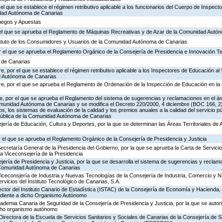
 el que se establece el régimen retributivo aplicable a los funcionarios del Cuerpo de Inspec
idad Autónoma de Canarias
Juegos y Apuestas
r el que se aprueba el Reglamento de Máquinas Recreativas y de Azar de la Comunidad Autó
tatuto de los Consumidores y Usuarios de la Comunidad Autónoma de Canarias
 el que se aprueba el Reglamento Orgánico de la Consejería de Presidencia e Innovación T
a de Canarias
, por el que se establece el régimen retributivo aplicable a los Inspectores de Educación al 
d Autónoma de Canarias
re, por el que se aprueba el Reglamento de Ordenación de la Inspección de Educación en 
, por el que se aprueba el Reglamento del sistema de sugerencias y reclamaciones en el ám
omunidad Autónoma de Canarias y se modifica el Decreto 220/2000, 4 diciembre (BOC 166, 22
os, los sistemas de evaluación de la calidad y los premios anuales a la calidad del servicio p
 Pública de la Comunidad Autónoma de Canarias
jería de Educación, Cultura y Deportes, por la que se determinan las Áreas Territoriales de 
 el que se aprueba el Reglamento Orgánico de la Consejería de Presidencia y Justicia
Secretaría General de la Presidencia del Gobierno, por la que se aprueba la Carta de Servicio
a Viceconsejería de la Presidencia
jería de Presidencia y Justicia, por la que se desarrolla el sistema de sugerencias y reclam
a Comunidad Autónoma de Canarias
Viceconsjería de Industria y Nuevas Tecnologías de la Consejería de Industria, Comercio y 
ervicios del Instituto Tecnológico de Canarias, S.A.
ector del Instituto Canario de Estadística (ISTAC) de la Consejería de Economía y Hacienda, 
ondiente a dicho Organismo Autónomo
cademia Canaria de Seguridad de la Consejería de Presidencia y Justicia, por la que se autor
icho organismo autónomo
Directora de la Escuela de Servicios Sanitarios y Sociales de Canarias de la Consejería de S