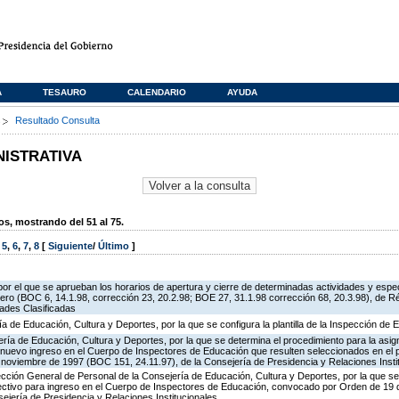
A
TESAURO
CALENDARIO
AYUDA
s
Resultado Consulta
NISTRATIVA
, mostrando del 51 al 75.
,
5
,
6
,
7
,
8
[
Siguiente
/
Último
]
or el que se aprueban los horarios de apertura y cierre de determinadas actividades y espe
ero (BOC 6, 14.1.98, corrección 23, 20.2.98; BOE 27, 31.1.98 corrección 68, 20.3.98), de R
dades Clasificadas
ía de Educación, Cultura y Deportes, por la que se configura la plantilla de la Inspección de
ría de Educación, Cultura y Deportes, por la que se determina el procedimiento para la asign
de nuevo ingreso en el Cuerpo de Inspectores de Educación que resulten seleccionados en el 
oviembre de 1997 (BOC 151, 24.11.97), de la Consejería de Presidencia y Relaciones Insti
ección General de Personal de la Consejería de Educación, Cultura y Deportes, por la que se
lectivo para ingreso en el Cuerpo de Inspectores de Educación, convocado por Orden de 19
ejería de Presidencia y Relaciones Institucionales