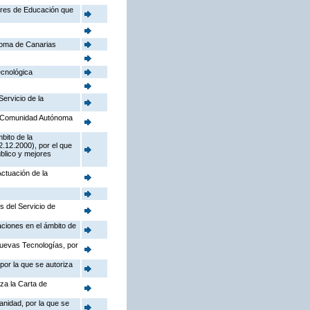
tores de Educación que
noma de Canarias
ecnológica
Servicio de la
la Comunidad Autónoma
bito de la
.12.2000), por el que
úblico y mejores
Actuación de la
s del Servicio de
aciones en el ámbito de
Nuevas Tecnologías, por
por la que se autoriza
iza la Carta de
anidad, por la que se