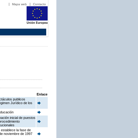
Mapa web
Contacto
Enlace
ctáculos publicos
égimen Jurídico de los
 Educación
ación inicial de puestos
procedimiento
tucionales
 establece la fase de
 de noviembre de 1997