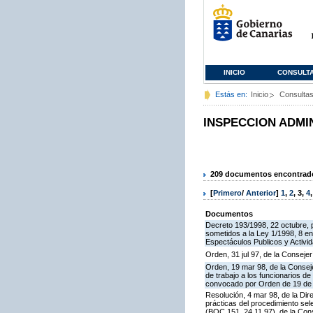
INICIO
CONSULT
Estás en:
Inicio
Consulta
INSPECCION ADMI
209 documentos encontrados
[
Primero
/
Anterior
]
1
,
2
,
3
,
4
Documentos
Decreto 193/1998, 22 octubre, p
sometidos a la Ley 1/1998, 8 en
Espectáculos Publicos y Activi
Orden, 31 jul 97, de la Consejer
Orden, 19 mar 98, de la Conseje
de trabajo a los funcionarios 
convocado por Orden de 19 de n
Resolución, 4 mar 98, de la Dir
prácticas del procedimiento se
(BOC 151, 24.11.97), de la Cons