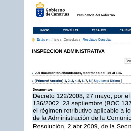
INICIO
CONSULTA
TESAURO
CALEN
Estás en:
Inicio
Consultas
Resultado Consulta
INSPECCION ADMINISTRATIVA
209 documentos encontrados, mostrando del 101 al 125.
[
Primero
/
Anterior
]
1
,
2
,
3
,
4
,
5
,
6
,
7
,
8
[
Siguiente
/
Último
]
Documentos
Decreto 122/2008, 27 mayo, por el
136/2002, 23 septiembre (BOC 137,
el régimen retributivo aplicable a 
de la Administración de la Comun
Resolución, 2 abr 2009, de la Secr