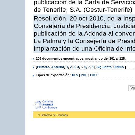
publicación de la Carta de Servici
de Tenerife, S.A. (Gestur-Tenerife)
Resolución, 20 oct 2010, de la Ins
Consejería de Presidencia, Justici
publicación de la Adenda al conveni
La Palma y la Consejería de Presid
implantación de una Oficina de In
209 documentos encontrados, mostrando del 101 al 125.
[
Primero
/
Anterior
]
1
,
2
,
3
,
4
,
5
,
6
,
7
,
8
[
Siguiente
/
Último
]
Tipos de exportación:
XLS
|
PDF
|
ODT
© Gobierno de Canarias