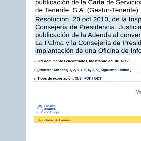
publicación de la Carta de Servici
de Tenerife, S.A. (Gestur-Tenerife)
Resolución, 20 oct 2010, de la Ins
Consejería de Presidencia, Justici
publicación de la Adenda al conveni
La Palma y la Consejería de Presid
implantación de una Oficina de In
209 documentos encontrados, mostrando del 101 al 125.
[
Primero
/
Anterior
]
1
,
2
,
3
,
4
,
5
,
6
,
7
,
8
[
Siguiente
/
Último
]
Tipos de exportación:
XLS
|
PDF
|
ODT
© Gobierno de Canarias