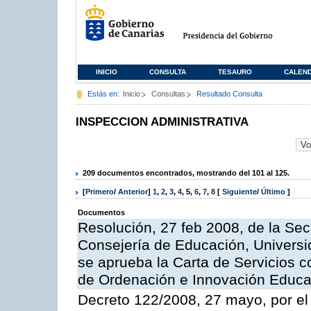
INICIO
CONSULTA
TESAURO
CALEN
Estás en:
Inicio
Consultas
Resultado Consulta
INSPECCION ADMINISTRATIVA
209 documentos encontrados, mostrando del 101 al 125.
[
Primero
/
Anterior
]
1
,
2
,
3
,
4
,
5
,
6
,
7
,
8
[
Siguiente
/
Último
]
Documentos
Resolución, 27 feb 2008, de la Sec
Consejería de Educación, Universid
se aprueba la Carta de Servicios c
de Ordenación e Innovación Educa
Decreto 122/2008, 27 mayo, por el