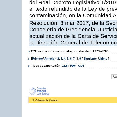
del Real Decreto Legislativo 1/201
el texto refundido de la Ley de pre
contaminación, en la Comunidad A
Resolución, 8 mar 2017, de la Secr
Consejería de Presidencia, Justicia
actualización de la Carta de Servi
la Dirección General de Telecomu
209 documentos encontrados, mostrando del 176 al 200.
[
Primero
/
Anterior
]
2
,
3
,
4
,
5
,
6
,
7
,
8
,
9
[
Siguiente
/
Último
]
Tipos de exportación:
XLS
|
PDF
|
ODT
© Gobierno de Canarias