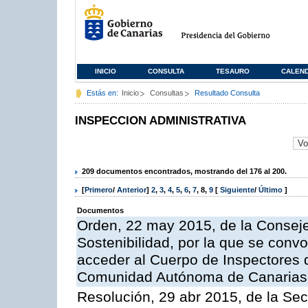
INICIO
CONSULTA
TESAURO
CALEN
Estás en:
Inicio
Consultas
Resultado Consulta
INSPECCION ADMINISTRATIVA
209 documentos encontrados, mostrando del 176 al 200.
[
Primero
/
Anterior
]
2
,
3
,
4
,
5
,
6
,
7
,
8
,
9
[
Siguiente
/
Último
]
Documentos
Orden, 22 may 2015, de la Conseje
Sostenibilidad, por la que se conv
acceder al Cuerpo de Inspectores 
Comunidad Autónoma de Canarias
Resolución, 29 abr 2015, de la Sec