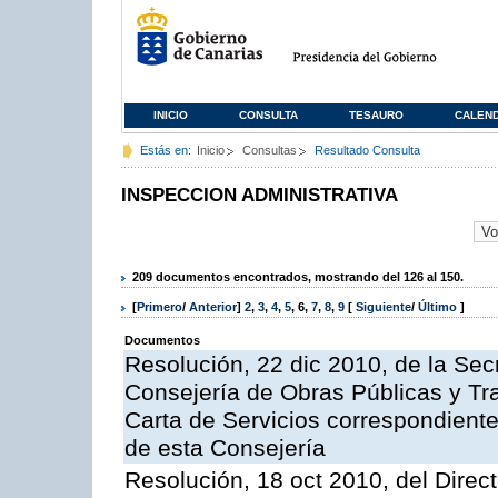
INICIO
CONSULTA
TESAURO
CALEN
Estás en:
Inicio
Consultas
Resultado Consulta
INSPECCION ADMINISTRATIVA
209 documentos encontrados, mostrando del 126 al 150.
[
Primero
/
Anterior
]
2
,
3
,
4
,
5
,
6
,
7
,
8
,
9
[
Siguiente
/
Último
]
Documentos
Resolución, 22 dic 2010, de la Sec
Consejería de Obras Públicas y Tra
Carta de Servicios correspondiente
de esta Consejería
Resolución, 18 oct 2010, del Direc