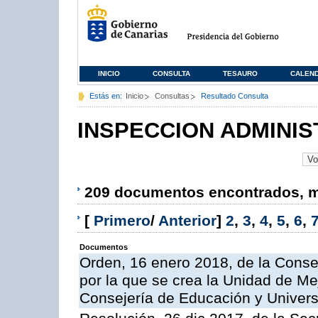
INICIO
CONSULTA
TESAURO
CALEN
Estás en:
Inicio
Consultas
Resultado Consulta
INSPECCION ADMINIS
209 documentos encontrados, mo
[
Primero
/
Anterior
]
2
,
3
,
4
,
5
,
6
,
Documentos
Orden, 16 enero 2018, de la Conse
por la que se crea la Unidad de Me
Consejería de Educación y Univer