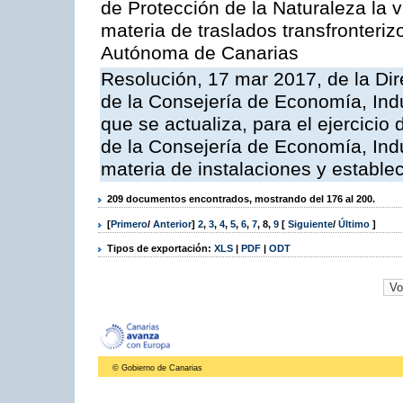
de Protección de la Naturaleza la v
materia de traslados transfronteri
Autónoma de Canarias
Resolución, 17 mar 2017, de la Dir
de la Consejería de Economía, Indu
que se actualiza, para el ejercici
de la Consejería de Economía, Ind
materia de instalaciones y estable
209 documentos encontrados, mostrando del 176 al 200.
[
Primero
/
Anterior
]
2
,
3
,
4
,
5
,
6
,
7
,
8
,
9
[
Siguiente
/
Último
]
Tipos de exportación:
XLS
|
PDF
|
ODT
© Gobierno de Canarias