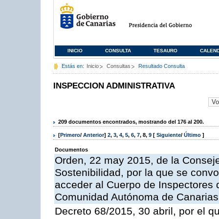
INICIO
CONSULTA
TESAURO
CALEN
Estás en:
Inicio
Consultas
Resultado Consulta
INSPECCION ADMINISTRATIVA
209 documentos encontrados, mostrando del 176 al 200.
[
Primero
/
Anterior
]
2
,
3
,
4
,
5
,
6
,
7
,
8
,
9
[
Siguiente
/
Último
]
Documentos
Orden, 22 may 2015, de la Conseje
Sostenibilidad, por la que se conv
acceder al Cuerpo de Inspectores 
Comunidad Autónoma de Canarias
Decreto 68/2015, 30 abril, por el q