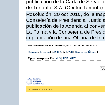
publicación de la Carta de Servici
de Tenerife, S.A. (Gestur-Tenerife)
Resolución, 20 oct 2010, de la Ins
Consejería de Presidencia, Justici
publicación de la Adenda al conveni
La Palma y la Consejería de Presid
implantación de una Oficina de In
209 documentos encontrados, mostrando del 101 al 125.
[
Primero
/
Anterior
]
1
,
2
,
3
,
4
,
5
,
6
,
7
,
8
[
Siguiente
/
Último
]
Tipos de exportación:
XLS
|
PDF
|
ODT
© Gobierno de Canarias