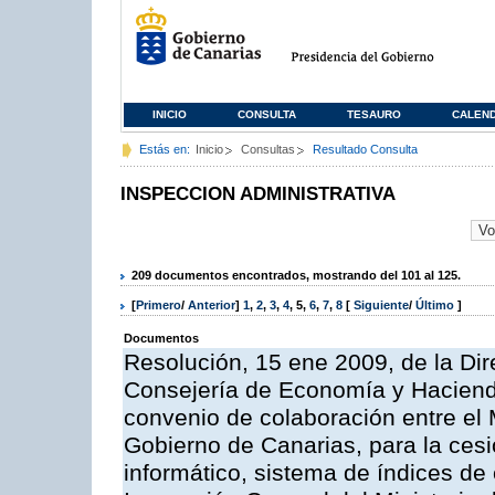
INICIO
CONSULTA
TESAURO
CALEN
Estás en:
Inicio
Consultas
Resultado Consulta
INSPECCION ADMINISTRATIVA
209 documentos encontrados, mostrando del 101 al 125.
[
Primero
/
Anterior
]
1
,
2
,
3
,
4
,
5
,
6
,
7
,
8
[
Siguiente
/
Último
]
Documentos
Resolución, 15 ene 2009, de la Dir
Consejería de Economía y Hacienda
convenio de colaboración entre el 
Gobierno de Canarias, para la cesi
informático, sistema de índices de e