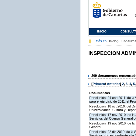
INICIO
CONSULT
Estás en:
Inicio
Consulta
INSPECCION ADMI
209 documentos encontrados
[
Primero
/
Anterior
]
2
,
3
,
4
,
5
Documentos
Resolución, 24 ene 2011, de la 
para el ejercicio de 2011, el P
Resolución, 18 oct 2010, del Di
Universidades, Cultura y Deport
Resolución, 17 nov 2010, de la 
Servicios del Cuerpo General de
Resolución, 19 nov 2010, de la 
General
Resolución, 22 dic 2010, de la 
Servicios correspondiente a la