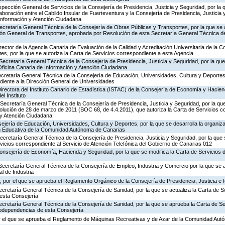
nspección General de Servicios de la Consejería de Presidencia, Justicia y Seguridad, por la 
aboración entre el Cabildo Insular de Fuerteventura y la Consejería de Presidencia, Justicia 
 Información y Atención Ciudadana
ecretaría General Técnica de la Consejería de Obras Públicas y Transportes, por la que se 
ción General de Transportes, aprobada por Resolución de esta Secretaría General Técnica d
rector de la Agencia Canaria de Evaluación de la Calidad y Acreditación Universitaria de la 
es, por la que se autoriza la Carta de Servicios correspondiente a esta Agencia
Secretaría General Técnica de la Consejería de Presidencia, Justicia y Seguridad, por la que 
Oficina Canaria de Información y Atención Ciudadana
ecretaría General Técnica de la Consejería de Educación, Universidades, Cultura y Deportes,
diente a la Dirección General de Universidades
irectora del Instituto Canario de Estadística (ISTAC) de la Consejería de Economía y Hacien
el Instituto
Secretaría General Técnica de la Consejería de Presidencia, Justicia y Seguridad, por la que
olución de 28 de marzo de 2011 (BOC 68, de 4.4.2011), que autoriza la Carta de Servicios c
 y Atención Ciudadana
jería de Educación, Universidades, Cultura y Deportes, por la que se desarrolla la organiza
ón Educativa de la Comunidad Autónoma de Canarias
Secretaría General Técnica de la Consejería de Presidencia, Justicia y Seguridad, por la que
rvicios correspondiente al Servicio de Atención Telefónica del Gobierno de Canarias 012
Consejería de Economía, Hacienda y Seguridad, por la que se modifica la Carta de Servicios
Secretaría General Técnica de la Consejería de Empleo, Industria y Comercio por la que se a
l de Industria
 por el que se aprueba el Reglamento Orgánico de la Consejería de Presidencia, Justicia e 
ecretaría General Técnica de la Consejería de Sanidad, por la que se actualiza la Carta de Se
esta Consejería
ecretaría General Técnica de la Consejería de Sanidad, por la que se aprueba la Carta de Se
godependencias de esta Consejería
r el que se aprueba el Reglamento de Máquinas Recreativas y de Azar de la Comunidad Aut