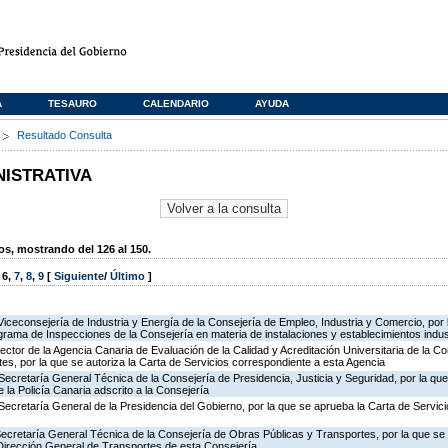
A
TESAURO
CALENDARIO
AYUDA
s
Resultado Consulta
NISTRATIVA
, mostrando del 126 al 150.
,
6
,
7
,
8
,
9
[
Siguiente
/
Último
]
Viceconsejería de Industria y Energía de la Consejería de Empleo, Industria y Comercio, por l
rograma de Inspecciones de la Consejería en materia de instalaciones y establecimientos indus
rector de la Agencia Canaria de Evaluación de la Calidad y Acreditación Universitaria de la C
es, por la que se autoriza la Carta de Servicios correspondiente a esta Agencia
Secretaría General Técnica de la Consejería de Presidencia, Justicia y Seguridad, por la qu
 la Policía Canaria adscrito a la Consejería
Secretaría General de la Presidencia del Gobierno, por la que se aprueba la Carta de Servici
Secretaría General Técnica de la Consejería de Obras Públicas y Transportes, por la que se 
 Dirección General de Transportes de esta Consejería