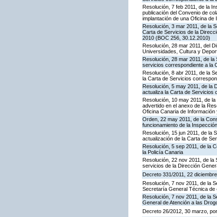
Resolución, 7 feb 2011, de la I
publicación del Convenio de col
implantación de una Oficina de
Resolución, 3 mar 2011, de la S
Carta de Servicios de la Direc
2010 (BOC 256, 30.12.2010)
Resolución, 28 mar 2011, del Di
Universidades, Cultura y Deport
Resolución, 28 mar 2011, de la 
servicios correspondiente a la 
Resolución, 8 abr 2011, de la S
la Carta de Servicios correspon
Resolución, 5 may 2011, de la D
actualiza la Carta de Servicios d
Resolución, 10 may 2011, de la 
advertido en el anexo de la Res
Oficina Canaria de Información
Orden, 22 may 2011, de la Conse
funcionamiento de la Inspecci
Resolución, 15 jun 2011, de la 
actualización de la Carta de Se
Resolución, 5 sep 2011, de la 
la Policía Canaria
Resolución, 22 nov 2011, de la 
servicios de la Dirección Genera
Decreto 331/2011, 22 diciembre,
Resolución, 7 nov 2011, de la S
Secretaría General Técnica de 
Resolución, 7 nov 2011, de la S
General de Atención a las Dro
Decreto 26/2012, 30 marzo, po