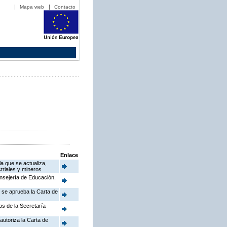
Mapa web
Contacto
Enlace
a que se actualiza,
triales y mineros
onsejería de Educación,
e se aprueba la Carta de
os de la Secretaría
autoriza la Carta de