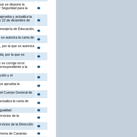
que se dispone la
y Seguridad para la
aprueba y actualiza la
e 22 de diciembre de
Consejería de Educación,
se autoriza la carta de
 por la que se autoriza
da, por la que se
 se corrige error
orrespondiente a la
ción y el
 se aprueba la
 del Cuerpo General de
ctualiza la carta de
Igualdad
rvicios de la
rvicios de la Dirección
ónoma de Canarias