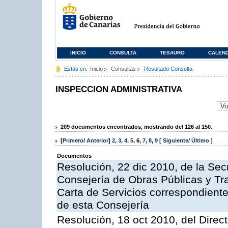
INICIO
CONSULTA
TESAURO
CALEN
Estás en:
Inicio
Consultas
Resultado Consulta
INSPECCION ADMINISTRATIVA
209 documentos encontrados, mostrando del 126 al 150.
[
Primero
/
Anterior
]
2
,
3
,
4
,
5
,
6
,
7
,
8
,
9
[
Siguiente
/
Último
]
Documentos
Resolución, 22 dic 2010, de la Sec
Consejería de Obras Públicas y Tra
Carta de Servicios correspondiente
de esta Consejería
Resolución, 18 oct 2010, del Direc