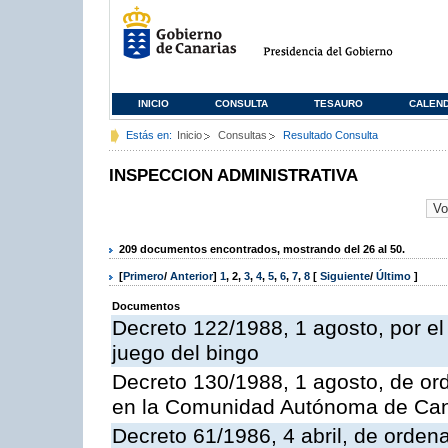
INICIO
CONSULTA
TESAURO
CALEN
Estás en:
Inicio
Consultas
Resultado Consulta
INSPECCION ADMINISTRATIVA
209 documentos encontrados, mostrando del 26 al 50.
[
Primero
/
Anterior
]
1
,
2
,
3
,
4
,
5
,
6
,
7
,
8
[
Siguiente
/
Último
]
Documentos
Decreto 122/1988, 1 agosto, por e
juego del bingo
Decreto 130/1988, 1 agosto, de or
en la Comunidad Autónoma de Can
Decreto 61/1986, 4 abril, de orden