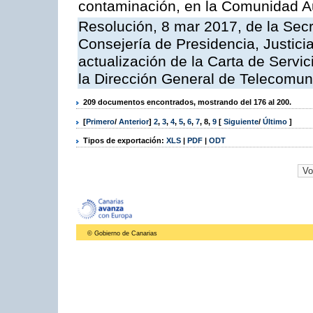
contaminación, en la Comunidad A
Resolución, 8 mar 2017, de la Secr
Consejería de Presidencia, Justicia
actualización de la Carta de Servi
la Dirección General de Telecomu
209 documentos encontrados, mostrando del 176 al 200.
[
Primero
/
Anterior
]
2
,
3
,
4
,
5
,
6
,
7
,
8
,
9
[
Siguiente
/
Último
]
Tipos de exportación:
XLS
|
PDF
|
ODT
© Gobierno de Canarias