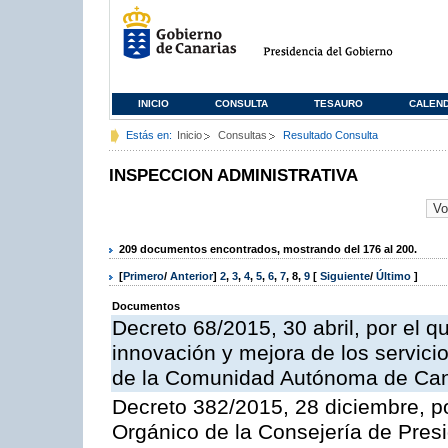
INICIO
CONSULTA
TESAURO
CALEN
Estás en:
Inicio
Consultas
Resultado Consulta
INSPECCION ADMINISTRATIVA
209 documentos encontrados, mostrando del 176 al 200.
[
Primero
/
Anterior
]
2
,
3
,
4
,
5
,
6
,
7
,
8
,
9
[
Siguiente
/
Último
]
Documentos
Decreto 68/2015, 30 abril, por el q
innovación y mejora de los servici
de la Comunidad Autónoma de Can
Decreto 382/2015, 28 diciembre, p
Orgánico de la Consejería de Presi