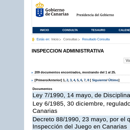
INICIO
CONSULTA
TESAURO
CALEN
Estás en:
Inicio
Consultas
Resultado Consulta
INSPECCION ADMINISTRATIVA
209 documentos encontrados, mostrando del 1 al 25.
[Primero/Anterior]
1
,
2
,
3
,
4
,
5
,
6
,
7
,
8
[
Siguiente
/
Último
]
Documentos
Ley 7/1990, 14 mayo, de Disciplina 
Ley 6/1985, 30 diciembre, regulad
Canarias
Decreto 88/1990, 23 mayo, por el q
Inspección del Juego en Canarias