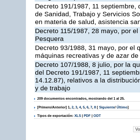
Decreto 191/1987, 11 septiembre, d
de Sanidad, Trabajo y Servicios So
en materia de salud, asistencia sani
Decreto 115/1987, 28 mayo, por el 
Pesquera
Decreto 93/1988, 31 mayo, por el 
máquinas recreativas y de azar d
Decreto 107/1988, 8 julio, por la 
del Decreto 191/1987, 11 septiemb
14.12.87), relativos a la distribuc
y de trabajo
209 documentos encontrados, mostrando del 1 al 25.
[Primero/Anterior]
1
,
2
,
3
,
4
,
5
,
6
,
7
,
8
[
Siguiente
/
Último
]
Tipos de exportación:
XLS
|
PDF
|
ODT