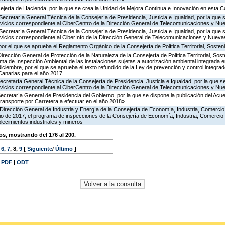
ejería de Hacienda, por la que se crea la Unidad de Mejora Continua e Innovación en esta C
Secretaría General Técnica de la Consejería de Presidencia, Justicia e Igualdad, por la que 
ervicios correspondiente al CiberCentro de la Dirección General de Telecomunicaciones y N
Secretaría General Técnica de la Consejería de Presidencia, Justicia e Igualdad, por la que 
ervicios correspondiente al CiberInfo de la Dirección General de Telecomunicaciones y Nuev
or el que se aprueba el Reglamento Orgánico de la Consejería de Política Territorial, Sosteni
irección General de Protección de la Naturaleza de la Consejería de Política Territorial, Sost
ma de Inspección Ambiental de las instalaciones sujetas a autorización ambiental integrada e
diciembre, por el que se aprueba el texto refundido de la Ley de prevención y control integra
anarias para el año 2017
ecretaría General Técnica de la Consejería de Presidencia, Justicia e Igualdad, por la que s
ervicios correspondiente al CiberCentro de la Dirección General de Telecomunicaciones y N
Secretaría General de Presidencia del Gobierno, por la que se dispone la publicación del Acu
ransporte por Carretera a efectuar en el año 2018»
Dirección General de Industria y Energía de la Consejería de Economía, Industria, Comercio
icio de 2017, el programa de inspecciones de la Consejería de Economía, Industria, Comercio
blecimientos industriales y mineros
, mostrando del 176 al 200.
,
6
,
7
,
8
,
9
[
Siguiente
/
Último
]
|
PDF
|
ODT