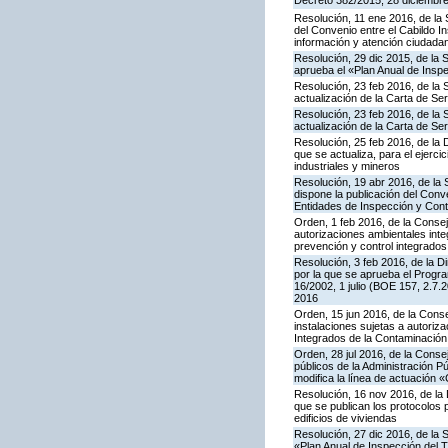
Decreto 382/2015, 28 diciembre,
Resolución, 11 ene 2016, de la 
del Convenio entre el Cabildo I
información y atención ciudada
Resolución, 29 dic 2015, de la 
aprueba el «Plan Anual de Inspe
Resolución, 23 feb 2016, de la 
actualización de la Carta de S
Resolución, 23 feb 2016, de la 
actualización de la Carta de S
Resolución, 25 feb 2016, de la 
que se actualiza, para el ejerc
industriales y mineros
Resolución, 19 abr 2016, de la
dispone la publicación del Con
Entidades de Inspección y Contr
Orden, 1 feb 2016, de la Conseje
autorizaciones ambientales inte
prevención y control integrado
Resolución, 3 feb 2016, de la Di
por la que se aprueba el Progra
16/2002, 1 julio (BOE 157, 2.7.
2016
Orden, 15 jun 2016, de la Consej
instalaciones sujetas a autoriza
Integrados de la Contaminació
Orden, 28 jul 2016, de la Consej
públicos de la Administración P
modifica la línea de actuación «
Resolución, 16 nov 2016, de la 
que se publican los protocolos 
edificios de viviendas
Resolución, 27 dic 2016, de la 
«Plan Anual de Inspección del T