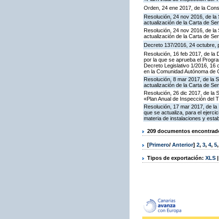
Orden, 24 ene 2017, de la Cons
Resolución, 24 nov 2016, de la 
actualización de la Carta de S
Resolución, 24 nov 2016, de la 
actualización de la Carta de S
Decreto 137/2016, 24 octubre, p
Resolución, 16 feb 2017, de la D
por la que se aprueba el Progra
Decreto Legislativo 1/2016, 16 
en la Comunidad Autónoma de C
Resolución, 8 mar 2017, de la S
actualización de la Carta de S
Resolución, 26 dic 2017, de la 
«Plan Anual de Inspección del T
Resolución, 17 mar 2017, de la 
que se actualiza, para el ejerc
materia de instalaciones y esta
209 documentos encontrados
[
Primero
/
Anterior
]
2
,
3
,
4
,
5
Tipos de exportación:
XLS