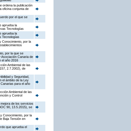
Igualdad
e ordena la publicación
a oficina conjunta de
cuerdo por el que se
e aprueba la
uevas Tecnologías
e aprueba la
as Tecnologías
y Conocimiento, por la
establecimientos
to, por la que se
y Asociación Canaria de
n el año 2016
cción Ambiental de las
157, 2.7.2002), de
nibilidad y Seguridad,
n el ámbito de la Ley
 Canarias para el año
pección Ambiental de las
ención y Control
 mejora de los servicios
(BOC 90, 13.5.2015), se
 y Conocimiento, por la
de Baja Tensión en
erdo que aprueba el