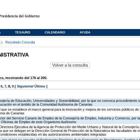
A
TESAURO
CALENDARIO
AYUDA
s
Resultado Consulta
NISTRATIVA
, mostrando del 176 al 200.
,
6
,
7
,
8
,
9
[
Siguiente
/
Último
]
ejería de Educación, Universidades y Sostenibilidad, por la que se convoca procedimiento s
ducación en el ámbito de la Comunidad Autónoma de Canarias
l que se establece el marco general para la innovación y mejora de los servicios públicos de 
oma de Canarias
ector del Servicio Canario de Empleo de la Consejería de Empleo, Industria y Comercio, por l
de Oficinas de Empleo de este Organismo Autónomo
irectora Ejecutiva de la Agencia de Protección del Medio Urbano y Natural de la Consejería de 
la que se delegan en la Dirección General de Protección de la Naturaleza las facultades de vi
 condiciones establecidas en las autorizaciones ambientales integradas