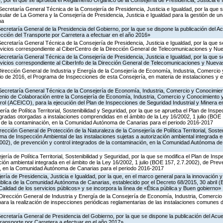
 por el que se aprueba el Reglamento Orgánico de la Consejería de Presidencia, Justicia e 
Secretaría General Técnica de la Consejería de Presidencia, Justicia e Igualdad, por la que s
nsular de La Gomera y la Consejería de Presidencia, Justicia e Igualdad para la gestión de un
na
Secretaría General de la Presidencia del Gobierno, por la que se dispone la publicación del A
cción del Transporte por Carretera a efectuar en el año 2016»
Secretaría General Técnica de la Consejería de Presidencia, Justicia e Igualdad, por la que s
ervicios correspondiente al CiberCentro de la Dirección General de Telecomunicaciones y N
Secretaría General Técnica de la Consejería de Presidencia, Justicia e Igualdad, por la que s
ervicios correspondiente al CiberInfo de la Dirección General de Telecomunicaciones y Nuev
Dirección General de Industria y Energía de la Consejería de Economía, Industria, Comercio 
icio de 2016, el Programa de Inspecciones de esta Consejería, en materia de instalaciones y 
 Secretaría General Técnica de la Consejería de Economía, Industria, Comercio y Conocimien
venio de Colaboración entre la Consejería de Economía, Industria, Comercio y Conocimiento 
ol (ACEICO), para la ejecución del Plan de Inspecciones de Seguridad Industrial y Minera e
ría de Política Territorial, Sostenibilidad y Seguridad, por la que se aprueba el Plan de Inspe
gradas otorgadas a instalaciones comprendidas en el ámbito de la Ley 16/2002, 1 julio (BOE 
s de la contaminación, en la Comunidad Autónoma de Canarias para el periodo 2016-2017
rección General de Protección de la Naturaleza de la Consejería de Política Territorial, Soste
ma de Inspección Ambiental de las instalaciones sujetas a autorización ambiental integrada e
2002), de prevención y control integrados de la contaminación, en la Comunidad Autónoma de
ería de Política Territorial, Sostenibilidad y Seguridad, por la que se modifica el Plan de Ins
ción ambiental integrada en el ámbito de la Ley 16/2002, 1 julio (BOE 157, 2.7.2002), de Prev
n, en la Comunidad Autónoma de Canarias para el periodo 2016-2017
ería de Presidencia, Justicia e Igualdad, por la que, en el marco general para la innovación y
ública de la Comunidad Autónoma de Canarias, establecido por el Decreto 68/2015, 30 abril 
Calidad de los servicios públicos» y se incorpora la línea de «Ética pública y Buen gobierno»
Dirección General de Industria y Energía de la Consejería de Economía, Industria, Comercio
para la realización de inspecciones periódicas reglamentarias de las instalaciones comunes 
Secretaría General de Presidencia del Gobierno, por la que se dispone la publicación del Acu
ransporte por Carretera a efectuar en el año 2017»