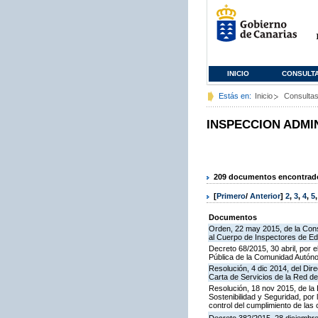
INICIO
CONSULT
Estás en:
Inicio
Consulta
INSPECCION ADMI
209 documentos encontrados
[
Primero
/
Anterior
]
2
,
3
,
4
,
5
Documentos
Orden, 22 may 2015, de la Cons
al Cuerpo de Inspectores de E
Decreto 68/2015, 30 abril, por e
Pública de la Comunidad Autón
Resolución, 4 dic 2014, del Dir
Carta de Servicios de la Red 
Resolución, 18 nov 2015, de la D
Sostenibilidad y Seguridad, por 
control del cumplimiento de las