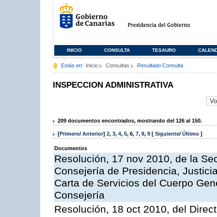
INICIO
CONSULTA
TESAURO
CALEN
Estás en:
Inicio
Consultas
Resultado Consulta
INSPECCION ADMINISTRATIVA
209 documentos encontrados, mostrando del 126 al 150.
[
Primero
/
Anterior
]
2
,
3
,
4
,
5
,
6
,
7
,
8
,
9
[
Siguiente
/
Último
]
Documentos
Resolución, 17 nov 2010, de la Sec
Consejería de Presidencia, Justici
Carta de Servicios del Cuerpo Gener
Consejería
Resolución, 18 oct 2010, del Direc