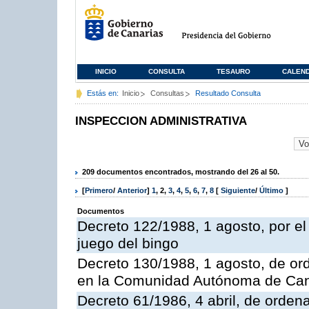
INICIO
CONSULTA
TESAURO
CALEN
Estás en:
Inicio
Consultas
Resultado Consulta
INSPECCION ADMINISTRATIVA
209 documentos encontrados, mostrando del 26 al 50.
[
Primero
/
Anterior
]
1
,
2
,
3
,
4
,
5
,
6
,
7
,
8
[
Siguiente
/
Último
]
Documentos
Decreto 122/1988, 1 agosto, por e
juego del bingo
Decreto 130/1988, 1 agosto, de or
en la Comunidad Autónoma de Can
Decreto 61/1986, 4 abril, de orden