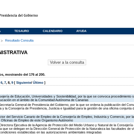
A
TESAURO
CALENDARIO
AYUDA
s
Resultado Consulta
NISTRATIVA
, mostrando del 176 al 200.
,
6
,
7
,
8
,
9
[
Siguiente
/
Último
]
ejería de Educación, Universidades y Sostenibilidad, por la que se convoca procedimiento s
ducación en el ámbito de la Comunidad Autónoma de Canarias
Secretaría General de Presidencia del Gobierno, por la que se ordena la publicación del Conv
 y la Consejería de Presidencia, Justicia e Igualdad para la gestión de una oficina conjunta 
ector del Servicio Canario de Empleo de la Consejería de Empleo, Industria y Comercio, por l
de Oficinas de Empleo de este Organismo Autónomo
irectora Ejecutiva de la Agencia de Protección del Medio Urbano y Natural de la Consejería de 
la que se delegan en la Dirección General de Protección de la Naturaleza las facultades de vi
 condiciones establecidas en las autorizaciones ambientales integradas