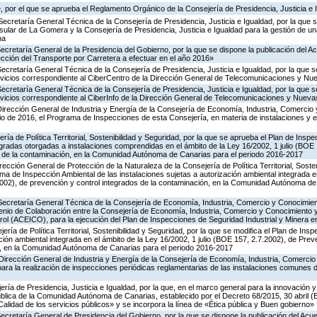
 por el que se aprueba el Reglamento Orgánico de la Consejería de Presidencia, Justicia e 
Secretaría General Técnica de la Consejería de Presidencia, Justicia e Igualdad, por la que s
nsular de La Gomera y la Consejería de Presidencia, Justicia e Igualdad para la gestión de un
na
Secretaría General de la Presidencia del Gobierno, por la que se dispone la publicación del A
cción del Transporte por Carretera a efectuar en el año 2016»
Secretaría General Técnica de la Consejería de Presidencia, Justicia e Igualdad, por la que s
ervicios correspondiente al CiberCentro de la Dirección General de Telecomunicaciones y N
Secretaría General Técnica de la Consejería de Presidencia, Justicia e Igualdad, por la que s
ervicios correspondiente al CiberInfo de la Dirección General de Telecomunicaciones y Nuev
Dirección General de Industria y Energía de la Consejería de Economía, Industria, Comercio 
icio de 2016, el Programa de Inspecciones de esta Consejería, en materia de instalaciones y 
ría de Política Territorial, Sostenibilidad y Seguridad, por la que se aprueba el Plan de Inspe
gradas otorgadas a instalaciones comprendidas en el ámbito de la Ley 16/2002, 1 julio (BOE 
s de la contaminación, en la Comunidad Autónoma de Canarias para el periodo 2016-2017
rección General de Protección de la Naturaleza de la Consejería de Política Territorial, Soste
ma de Inspección Ambiental de las instalaciones sujetas a autorización ambiental integrada e
2002), de prevención y control integrados de la contaminación, en la Comunidad Autónoma de
 Secretaría General Técnica de la Consejería de Economía, Industria, Comercio y Conocimien
venio de Colaboración entre la Consejería de Economía, Industria, Comercio y Conocimiento 
ol (ACEICO), para la ejecución del Plan de Inspecciones de Seguridad Industrial y Minera e
ería de Política Territorial, Sostenibilidad y Seguridad, por la que se modifica el Plan de Ins
ción ambiental integrada en el ámbito de la Ley 16/2002, 1 julio (BOE 157, 2.7.2002), de Prev
n, en la Comunidad Autónoma de Canarias para el periodo 2016-2017
Dirección General de Industria y Energía de la Consejería de Economía, Industria, Comercio
para la realización de inspecciones periódicas reglamentarias de las instalaciones comunes 
ería de Presidencia, Justicia e Igualdad, por la que, en el marco general para la innovación y
ública de la Comunidad Autónoma de Canarias, establecido por el Decreto 68/2015, 30 abril 
Calidad de los servicios públicos» y se incorpora la línea de «Ética pública y Buen gobierno»
Secretaría General de Presidencia del Gobierno, por la que se dispone la publicación del Acu