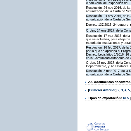
«Plan Anual de Inspección del T
Resolución, 24 nov 2016, de la 
actualización de la Carta de S
Resolución, 24 nov 2016, de la 
actualización de la Carta de S
Decreto 137/2016, 24 octubre, p
Orden, 24 ene 2017, de la Cons
Resolución, 17 mar 2017, de la 
que se actualiza, para el ejerc
materia de instalaciones y esta
Resolución, 16 feb 2017, de la D
por la que se aprueba el Progra
Decreto Legislativo 1/2016, 16 
en la Comunidad Autónoma de C
Orden, 15 nov 2017, de la Cons
Departamento, y se establece 
Resolución, 8 mar 2017, de la S
actualización de la Carta de S
209 documentos encontrados
[
Primero
/
Anterior
]
2
,
3
,
4
,
5
Tipos de exportación:
XLS