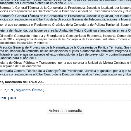
ransporte por Carretera a efectuar en el año 2017»
Secretaría General Técnica de la Consejería de Presidencia, Justicia e Igualdad, por la que 
ervicios correspondiente al CiberCentro de la Dirección General de Telecomunicaciones y N
Secretaría General Técnica de la Consejería de Presidencia, Justicia e Igualdad, por la que 
ervicios correspondiente al CiberInfo de la Dirección General de Telecomunicaciones y Nuev
or el que se aprueba el Reglamento Orgánico de la Consejería de Política Territorial, Sosteni
ejería de Hacienda, por la que se crea la Unidad de Mejora Continua e Innovación en esta C
Dirección General de Industria y Energía de la Consejería de Economía, Industria, Comercio
icio de 2017, el programa de inspecciones de la Consejería de Economía, Industria, Comercio
blecimientos industriales y mineros
irección General de Protección de la Naturaleza de la Consejería de Política Territorial, Sost
ma de Inspección Ambiental de las instalaciones sujetas a autorización ambiental integrada e
diciembre, por el que se aprueba el texto refundido de la Ley de prevención y control integra
anarias para el año 2017
ejería de Obras Públicas y Transportes, por la que se crea la Unidad de Mejora Continua e 
su régimen de funcionamiento
ecretaría General Técnica de la Consejería de Presidencia, Justicia e Igualdad, por la que s
ervicios correspondiente al CiberCentro de la Dirección General de Telecomunicaciones y N
, mostrando del 176 al 200.
,
6
,
7
,
8
,
9
[
Siguiente
/
Último
]
|
PDF
|
ODT