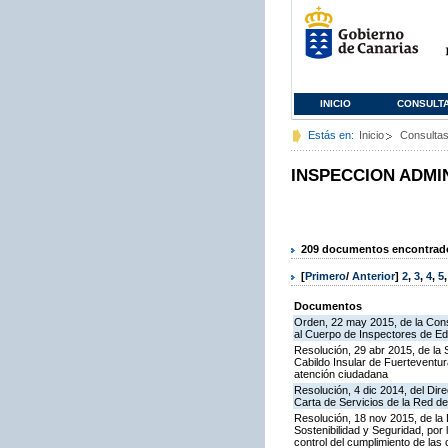
INICIO
CONSULT
Estás en:
Inicio
Consulta
INSPECCION ADMI
209 documentos encontrados
[
Primero
/
Anterior
]
2
,
3
,
4
,
5
Documentos
Orden, 22 may 2015, de la Cons
al Cuerpo de Inspectores de E
Resolución, 29 abr 2015, de la 
Cabildo Insular de Fuerteventura
atención ciudadana
Resolución, 4 dic 2014, del Dir
Carta de Servicios de la Red 
Resolución, 18 nov 2015, de la D
Sostenibilidad y Seguridad, por 
control del cumplimiento de las