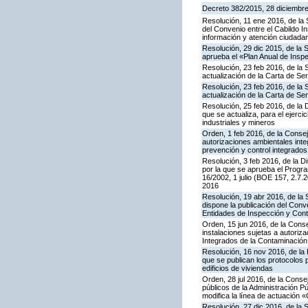
Decreto 382/2015, 28 diciembre,
Resolución, 11 ene 2016, de la 
del Convenio entre el Cabildo I
información y atención ciudada
Resolución, 29 dic 2015, de la 
aprueba el «Plan Anual de Inspe
Resolución, 23 feb 2016, de la 
actualización de la Carta de S
Resolución, 23 feb 2016, de la 
actualización de la Carta de S
Resolución, 25 feb 2016, de la 
que se actualiza, para el ejerc
industriales y mineros
Orden, 1 feb 2016, de la Conseje
autorizaciones ambientales inte
prevención y control integrado
Resolución, 3 feb 2016, de la Di
por la que se aprueba el Progra
16/2002, 1 julio (BOE 157, 2.7.
2016
Resolución, 19 abr 2016, de la
dispone la publicación del Con
Entidades de Inspección y Contr
Orden, 15 jun 2016, de la Consej
instalaciones sujetas a autoriza
Integrados de la Contaminació
Resolución, 16 nov 2016, de la 
que se publican los protocolos 
edificios de viviendas
Orden, 28 jul 2016, de la Consej
públicos de la Administración P
modifica la línea de actuación «
Resolución, 27 dic 2016, de la 