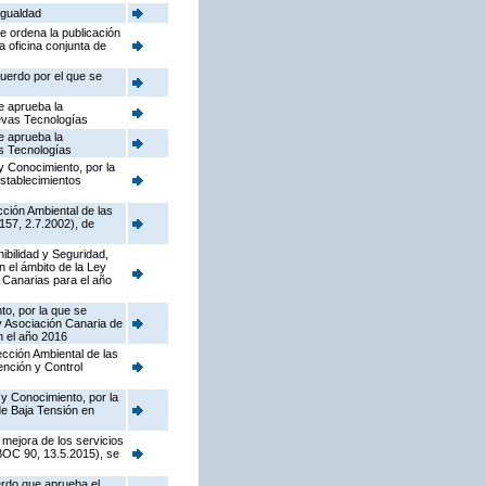
Igualdad
e ordena la publicación
a oficina conjunta de
cuerdo por el que se
e aprueba la
uevas Tecnologías
e aprueba la
as Tecnologías
y Conocimiento, por la
establecimientos
cción Ambiental de las
157, 2.7.2002), de
nibilidad y Seguridad,
n el ámbito de la Ley
 Canarias para el año
to, por la que se
y Asociación Canaria de
n el año 2016
pección Ambiental de las
ención y Control
 y Conocimiento, por la
de Baja Tensión en
 mejora de los servicios
(BOC 90, 13.5.2015), se
erdo que aprueba el