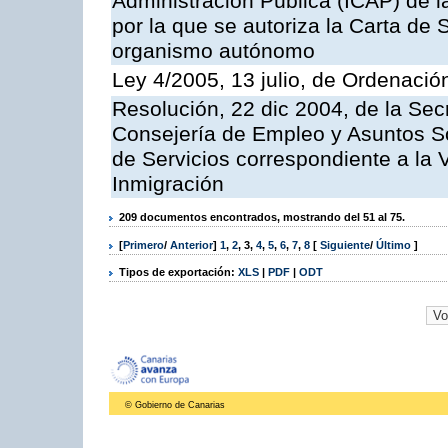
Administración Pública (ICAP) de l
por la que se autoriza la Carta de 
organismo autónomo
Ley 4/2005, 13 julio, de Ordenaci
Resolución, 22 dic 2004, de la Sec
Consejería de Empleo y Asuntos Soc
de Servicios correspondiente a la 
Inmigración
209 documentos encontrados, mostrando del 51 al 75.
[
Primero
/
Anterior
]
1
,
2
,
3
,
4
,
5
,
6
,
7
,
8
[
Siguiente
/
Último
]
Tipos de exportación:
XLS
|
PDF
|
ODT
© Gobierno de Canarias