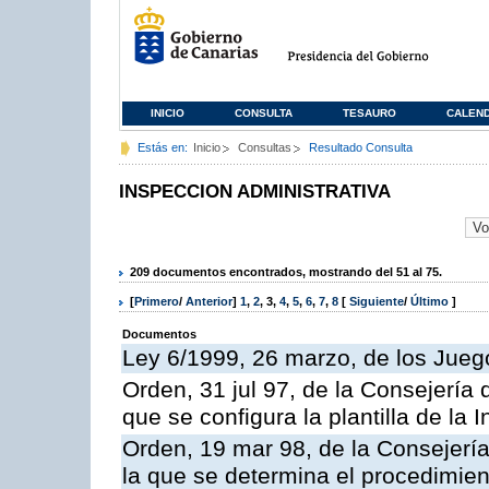
INICIO
CONSULTA
TESAURO
CALEN
Estás en:
Inicio
Consultas
Resultado Consulta
INSPECCION ADMINISTRATIVA
209 documentos encontrados, mostrando del 51 al 75.
[
Primero
/
Anterior
]
1
,
2
,
3
,
4
,
5
,
6
,
7
,
8
[
Siguiente
/
Último
]
Documentos
Ley 6/1999, 26 marzo, de los Jueg
Orden, 31 jul 97, de la Consejería 
que se configura la plantilla de la
Orden, 19 mar 98, de la Consejería
la que se determina el procedimient