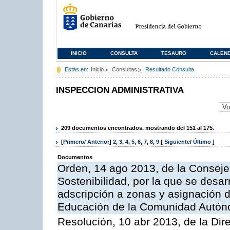
INICIO
CONSULTA
TESAURO
CALEN
Estás en:
Inicio
Consultas
Resultado Consulta
INSPECCION ADMINISTRATIVA
209 documentos encontrados, mostrando del 151 al 175.
[
Primero
/
Anterior
]
2
,
3
,
4
,
5
,
6
,
7
,
8
,
9
[
Siguiente
/
Último
]
Documentos
Orden, 14 ago 2013, de la Conseje
Sostenibilidad, por la que se desar
adscripción a zonas y asignación d
Educación de la Comunidad Autón
Resolución, 10 abr 2013, de la Dir