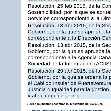
Resolución, 25 feb 2015, de la Co
Sostenibilidad, por la que se aprue
Servicios correspondiente a la Dir
Resolución, 13 abr 2015, de la Sec
Gobierno, por la que se aprueba la 
correspondiente a la Dirección Gene
Resolución, 13 abr 2015, de la Sec
Gobierno, por la que se aprueba la 
correspondiente a la Agencia Canar
Sociedad de la Información (ACIISI
Resolución, 29 abr 2015, de la Sec
Gobierno, por la que se ordena la 
el Cabildo Insular de Fuerteventura
Justicia e Igualdad para la gestión
y atención ciudadana
209 documentos encontrados, mostrando del 151 al 175.
[
Primero
/
Anterior
]
2
,
3
,
4
,
5
,
6
,
7
,
8
,
9
[
Siguiente
/
Último
]