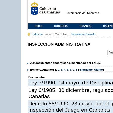
INICIO
CONSULTA
TESAURO
CALEN
Estás en:
Inicio
Consultas
Resultado Consulta
INSPECCION ADMINISTRATIVA
209 documentos encontrados, mostrando del 1 al 25.
[Primero/Anterior]
1
,
2
,
3
,
4
,
5
,
6
,
7
,
8
[
Siguiente
/
Último
]
Documentos
Ley 7/1990, 14 mayo, de Disciplina 
Ley 6/1985, 30 diciembre, regulad
Canarias
Decreto 88/1990, 23 mayo, por el q
Inspección del Juego en Canarias