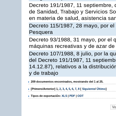
Decreto 191/1987, 11 septiembre, d
de Sanidad, Trabajo y Servicios So
en materia de salud, asistencia sani
Decreto 115/1987, 28 mayo, por el 
Pesquera
Decreto 93/1988, 31 mayo, por el 
máquinas recreativas y de azar d
Decreto 107/1988, 8 julio, por la 
del Decreto 191/1987, 11 septiemb
14.12.87), relativos a la distribuc
y de trabajo
209 documentos encontrados, mostrando del 1 al 25.
[Primero/Anterior]
1
,
2
,
3
,
4
,
5
,
6
,
7
,
8
[
Siguiente
/
Último
]
Tipos de exportación:
XLS
|
PDF
|
ODT