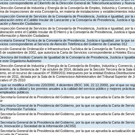
ervicios correspondiente al CiberInfo de la Dirección General de Telecomunicaciones y Nuev
Dirección General de Industria y Energía de la Consejería de Empleo, Industria y Comercio, p
rama de Inspecciones de esta Consejería, en materia de instalaciones y establecimientos indu
Inspección General de Servicios de la Consejería de Presidencia, Justicia e Igualdad, por la 
aboración entre el Cabildo Insular de Lanzarote y la Consejería de Presidencia, Justicia e Ig
rmación y Atención Ciudadana
Inspección General de Servicios de la Consejería de Presidencia, Justicia e Igualdad, por la 
boración entre el Cabildo Insular de El Hierro y la Consejería de Presidencia, Justicia e Igua
 Información y Atención Ciudadana
ecretaría General Técnica de la Consejería de Presidencia, Justicia e Igualdad, por la que se
rvicios correspondiente al Servicio de Atención Telefónica del Gobierno de Canarias 012
ección General de Ordenación e Infraestructura Turística de la Consejería de Turismo y Tra
25 de septiembre de 2002, que autoriza la Carta de Servicios correspondiente a Hoteles Esc
irectora del Instituto Canario de Igualdad de la Consejería de Presidencia, Justicia e Igualda
 de este Organismo Autónomo
Dirección General de Industria y Energía de la Consejería de Empleo, Industria y Comercio, p
imiento, de la Sentencia de 7 de octubre de 2014, dictada por la Sección Tercera de la Sala 
remo, en el recurso de casación nº 3589/2011 interpuesto por la entidad Endesa Distribuciones
brero de 2011, dictada por la Sala de lo Contencioso-Administrativo del Tribunal Superior de 
rativo nº 25-2010
el que se modifica el Decreto 220/2000, 4 diciembre (BOC 166, 22.12.2000), por el que se reg
ación de la calidad y los premios anuales a la calidad del servicio público y mejores práctica
s empleados públicos
Secretaría General de la Presidencia del Gobierno, por la que se aprueba la Carta de Servic
or
Secretaría General de la Presidencia del Gobierno, por la que se aprueba la Carta de Servic
ón y Promoción Turística
Secretaría General de la Presidencia del Gobierno, por la que se aprueba la Carta de Servic
Jurídico
Secretaría General de la Presidencia del Gobierno, por la que se aprueba la Carta de Servic
n, Innovación y Sociedad de la Información (ACIISI)
Secretaría General de la Presidencia del Gobierno, por la que se aprueba la actualización de
Escuela de Canarias