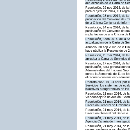
actualización de la Carta de S
Resolución, 29 nov 2013, de la 
para el ejercicio 2014, el Prog
Resolución, 23 ene 2014, de la 
publicación del Convenio de Col
de la Oficina Conjunta de Info
Resolución, 14 ene 2014, de la 
publicación del Convenio de cola
implantación de una Oficina de
Resolución, 6 feb 2014, de la S
actualización de la Carta de Se
Anuncio, 30 sep 2002, de la Dir
hace pública la Resolución de 
Resolución, 11 mar 2014, de la D
aprueba la Carta de Servicios
Resolución, 17 nov 2014, de la 
publicación, para general conoc
Administrativo del Tribunal Sup
contra la Sentencia de 11 de fe
el recurso contencioso-administ
Decreto 30/2014, 24 abril, por 
Servicios, los sistemas de evalu
iniciativas o sugerencias de lo
Resolución, 21 may 2014, de la 
Viceconsejería de Acción Exteri
Resolución, 21 may 2014, de la 
Dirección General de Ordenaci
Resolución, 21 may 2014, de la 
Dirección General del Servicio 
Resolución, 21 may 2014, de la 
Agencia Canaria de Investigació
Resolución, 21 may 2014, de la 
correspondiente a los Hoteles 