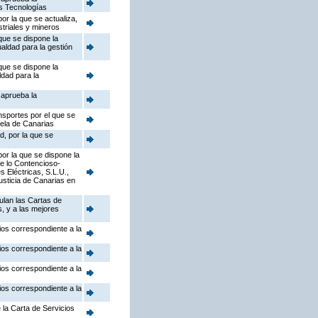
as Tecnologías
or la que se actualiza,
striales y mineros
que se dispone la
ualdad para la gestión
que se dispone la
ldad para la
 aprueba la
nsportes por el que se
uela de Canarias
d, por la que se
or la que se dispone la
de lo Contencioso-
 Eléctricas, S.L.U.,
Justicia de Canarias en
ulan las Cartas de
s, y a las mejores
ios correspondiente a la
ios correspondiente a la
ios correspondiente a la
ios correspondiente a la
 la Carta de Servicios