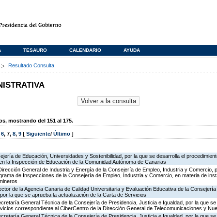
A
TESAURO
CALENDARIO
AYUDA
s
Resultado Consulta
NISTRATIVA
, mostrando del 151 al 175.
,
6
,
7
,
8
,
9
[
Siguiente
/
Último
]
jería de Educación, Universidades y Sostenibilidad, por la que se desarrolla el procedimient
 en la Inspección de Educación de la Comunidad Autónoma de Canarias
Dirección General de Industria y Energía de la Consejería de Empleo, Industria y Comercio, p
rograma de Inspecciones de la Consejería de Empleo, Industria y Comercio, en materia de ins
 mineros
ector de la Agencia Canaria de Calidad Universitaria y Evaluación Educativa de la Consejerí
por la que se aprueba la actualización de la Carta de Servicios
ecretaría General Técnica de la Consejería de Presidencia, Justicia e Igualdad, por la que se
ervicios correspondiente al CiberCentro de la Dirección General de Telecomunicaciones y N
ecretaría General Técnica de la Consejería de Presidencia, Justicia e Igualdad, por la que se