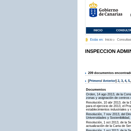
INICIO
CONSULT
Estás en:
Inicio
Consulta
INSPECCION ADMI
209 documentos encontrados
[
Primero
/
Anterior
]
2
,
3
,
4
,
5
Documentos
Orden, 14 ago 2013, de la Conse
zonas y asignación de centros
Resolución, 10 abr 2013, de la 
para el ejercicio de 2013, el P
establecimientos industriales y
Resolución, 7 nov 2013, del Dir
Universidades y Sostenibilidad, 
Resolución, 1 oct 2013, de la S
actualización de la Carta de S
Resolución, 1 oct 2013, de la S