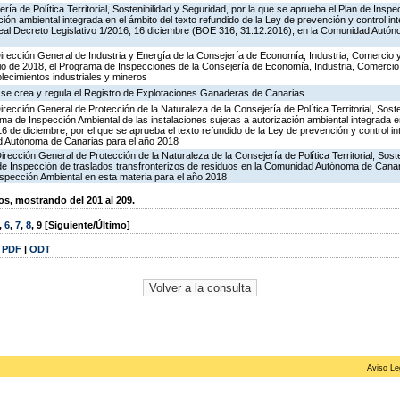
ría de Política Territorial, Sostenibilidad y Seguridad, por la que se aprueba el Plan de Inspe
ción ambiental integrada en el ámbito del texto refundido de la Ley de prevención y control in
al Decreto Legislativo 1/2016, 16 diciembre (BOE 316, 31.12.2016), en la Comunidad Autón
irección General de Industria y Energía de la Consejería de Economía, Industria, Comercio 
icio de 2018, el Programa de Inspecciones de la Consejería de Economía, Industria, Comerci
blecimientos industriales y mineros
 se crea y regula el Registro de Explotaciones Ganaderas de Canarias
rección General de Protección de la Naturaleza de la Consejería de Política Territorial, Soste
ma de Inspección Ambiental de las instalaciones sujetas a autorización ambiental integrada e
16 de diciembre, por el que se aprueba el texto refundido de la Ley de prevención y control in
d Autónoma de Canarias para el año 2018
irección General de Protección de la Naturaleza de la Consejería de Política Territorial, Sost
 de Inspección de traslados transfronterizos de residuos en la Comunidad Autónoma de Canar
spección Ambiental en esta materia para el año 2018
, mostrando del 201 al 209.
,
6
,
7
,
8
,
9
[Siguiente/Último]
|
PDF
|
ODT
Aviso Le