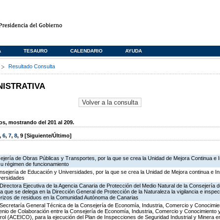
A
TESAURO
CALENDARIO
AYUDA
s
Resultado Consulta
NISTRATIVA
, mostrando del 201 al 209.
,
6
,
7
,
8
,
9
[Siguiente/Último]
ejería de Obras Públicas y Transportes, por la que se crea la Unidad de Mejora Continua e 
su régimen de funcionamiento
nsejería de Educación y Universidades, por la que se crea la Unidad de Mejora continua e In
versidades
irectora Ejecutiva de la Agencia Canaria de Protección del Medio Natural de la Consejería de P
la que se delega en la Dirección General de Protección de la Naturaleza la vigilancia e inspec
terizos de residuos en la Comunidad Autónoma de Canarias
 Secretaría General Técnica de la Consejería de Economía, Industria, Comercio y Conocimien
venio de Colaboración entre la Consejería de Economía, Industria, Comercio y Conocimiento 
ol (ACEICO), para la ejecución del Plan de Inspecciones de Seguridad Industrial y Minera e