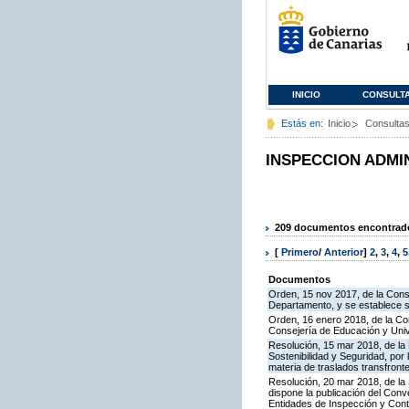
INICIO
CONSULT
Estás en:
Inicio
Consulta
INSPECCION ADMI
209 documentos encontrados
[
Primero
/
Anterior
]
2
,
3
,
4
,
5
Documentos
Orden, 15 nov 2017, de la Cons
Departamento, y se establece 
Orden, 16 enero 2018, de la Co
Consejería de Educación y Uni
Resolución, 15 mar 2018, de la D
Sostenibilidad y Seguridad, por 
materia de traslados transfron
Resolución, 20 mar 2018, de la
dispone la publicación del Con
Entidades de Inspección y Contr