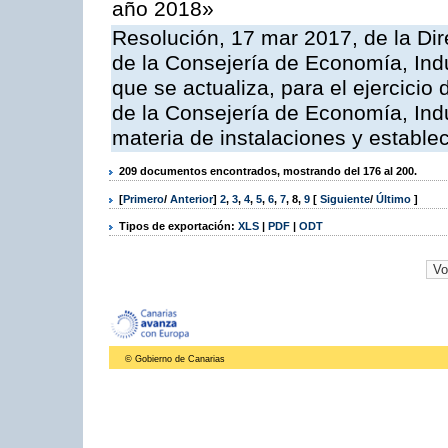
año 2018»
Resolución, 17 mar 2017, de la Dir
de la Consejería de Economía, Indu
que se actualiza, para el ejercici
de la Consejería de Economía, Ind
materia de instalaciones y estable
209 documentos encontrados, mostrando del 176 al 200.
[
Primero
/
Anterior
]
2
,
3
,
4
,
5
,
6
,
7
,
8
,
9
[
Siguiente
/
Último
]
Tipos de exportación:
XLS
|
PDF
|
ODT
© Gobierno de Canarias