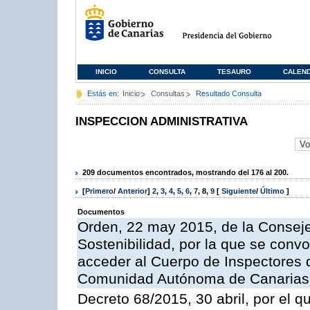
INICIO
CONSULTA
TESAURO
CALEN
Estás en:
Inicio
Consultas
Resultado Consulta
INSPECCION ADMINISTRATIVA
209 documentos encontrados, mostrando del 176 al 200.
[
Primero
/
Anterior
]
2
,
3
,
4
,
5
,
6
,
7
,
8
,
9
[
Siguiente
/
Último
]
Documentos
Orden, 22 may 2015, de la Conseje
Sostenibilidad, por la que se conv
acceder al Cuerpo de Inspectores 
Comunidad Autónoma de Canarias
Decreto 68/2015, 30 abril, por el q