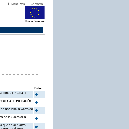
Mapa web
Contacto
Enlace
autoriza la Carta de
onsejería de Educación,
e se aprueba la Carta de
os de la Secretaría
a que se actualiza,
triales y mineros