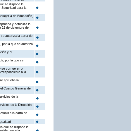
que se dispone la
y Seguridad para la
Consejería de Educación,
aprueba y actualiza la
e 22 de diciembre de
se autoriza la carta de
 por la que se autoriza
ción y el
da, por la que se
 se corrige error
orrespondiente a la
 se aprueba la
 del Cuerpo General de
rvicios de la
rvicios de la Dirección
ctualiza la carta de
Igualdad
la que se dispone la
gualdad para la