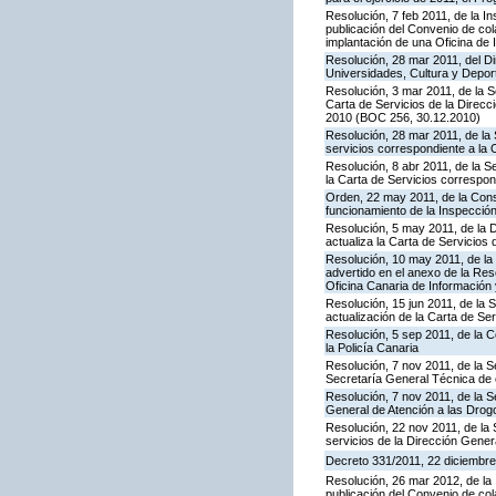
Resolución, 7 feb 2011, de la I
publicación del Convenio de col
implantación de una Oficina de
Resolución, 28 mar 2011, del Di
Universidades, Cultura y Deport
Resolución, 3 mar 2011, de la S
Carta de Servicios de la Direc
2010 (BOC 256, 30.12.2010)
Resolución, 28 mar 2011, de la 
servicios correspondiente a la 
Resolución, 8 abr 2011, de la S
la Carta de Servicios correspon
Orden, 22 may 2011, de la Conse
funcionamiento de la Inspecci
Resolución, 5 may 2011, de la D
actualiza la Carta de Servicios d
Resolución, 10 may 2011, de la 
advertido en el anexo de la Res
Oficina Canaria de Información
Resolución, 15 jun 2011, de la 
actualización de la Carta de Se
Resolución, 5 sep 2011, de la 
la Policía Canaria
Resolución, 7 nov 2011, de la S
Secretaría General Técnica de 
Resolución, 7 nov 2011, de la S
General de Atención a las Dro
Resolución, 22 nov 2011, de la 
servicios de la Dirección Genera
Decreto 331/2011, 22 diciembre,
Resolución, 26 mar 2012, de la 
publicación del Convenio de col