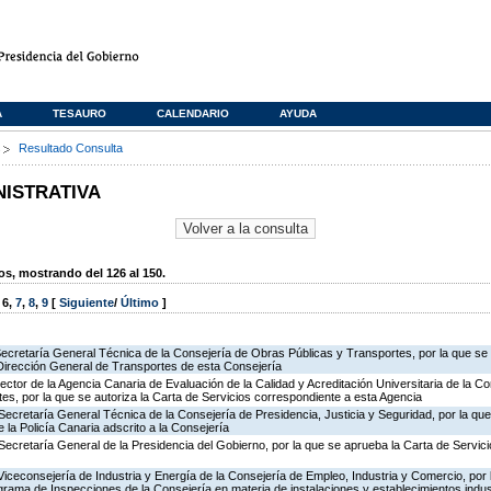
A
TESAURO
CALENDARIO
AYUDA
s
Resultado Consulta
NISTRATIVA
, mostrando del 126 al 150.
,
6
,
7
,
8
,
9
[
Siguiente
/
Último
]
Secretaría General Técnica de la Consejería de Obras Públicas y Transportes, por la que se 
 Dirección General de Transportes de esta Consejería
rector de la Agencia Canaria de Evaluación de la Calidad y Acreditación Universitaria de la C
es, por la que se autoriza la Carta de Servicios correspondiente a esta Agencia
Secretaría General Técnica de la Consejería de Presidencia, Justicia y Seguridad, por la qu
 la Policía Canaria adscrito a la Consejería
Secretaría General de la Presidencia del Gobierno, por la que se aprueba la Carta de Servici
Viceconsejería de Industria y Energía de la Consejería de Empleo, Industria y Comercio, por l
rograma de Inspecciones de la Consejería en materia de instalaciones y establecimientos indus