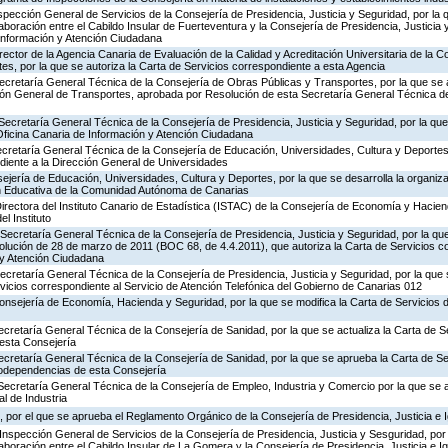
nspección General de Servicios de la Consejería de Presidencia, Justicia y Seguridad, por la 
aboración entre el Cabildo Insular de Fuerteventura y la Consejería de Presidencia, Justicia 
 Información y Atención Ciudadana
rector de la Agencia Canaria de Evaluación de la Calidad y Acreditación Universitaria de la 
es, por la que se autoriza la Carta de Servicios correspondiente a esta Agencia
ecretaría General Técnica de la Consejería de Obras Públicas y Transportes, por la que se 
ción General de Transportes, aprobada por Resolución de esta Secretaría General Técnica d
Secretaría General Técnica de la Consejería de Presidencia, Justicia y Seguridad, por la que 
Oficina Canaria de Información y Atención Ciudadana
ecretaría General Técnica de la Consejería de Educación, Universidades, Cultura y Deportes,
diente a la Dirección General de Universidades
jería de Educación, Universidades, Cultura y Deportes, por la que se desarrolla la organiza
ón Educativa de la Comunidad Autónoma de Canarias
irectora del Instituto Canario de Estadística (ISTAC) de la Consejería de Economía y Hacien
el Instituto
Secretaría General Técnica de la Consejería de Presidencia, Justicia y Seguridad, por la que
olución de 28 de marzo de 2011 (BOC 68, de 4.4.2011), que autoriza la Carta de Servicios c
 y Atención Ciudadana
Secretaría General Técnica de la Consejería de Presidencia, Justicia y Seguridad, por la que
rvicios correspondiente al Servicio de Atención Telefónica del Gobierno de Canarias 012
Consejería de Economía, Hacienda y Seguridad, por la que se modifica la Carta de Servicios
ecretaría General Técnica de la Consejería de Sanidad, por la que se actualiza la Carta de Se
esta Consejería
ecretaría General Técnica de la Consejería de Sanidad, por la que se aprueba la Carta de Se
godependencias de esta Consejería
Secretaría General Técnica de la Consejería de Empleo, Industria y Comercio por la que se a
l de Industria
 por el que se aprueba el Reglamento Orgánico de la Consejería de Presidencia, Justicia e 
Inspección General de Servicios de la Consejería de Presidencia, Justicia y Sesguridad, por 
aboración entre el Cabildo Insular de La Gomera y la Consejería de Presidencia, Justicia e I