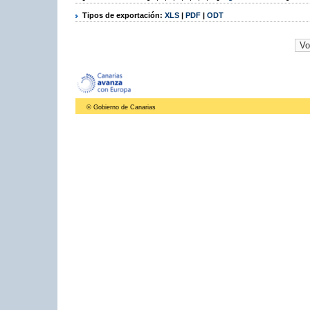
Tipos de exportación:
XLS
|
PDF
|
ODT
© Gobierno de Canarias