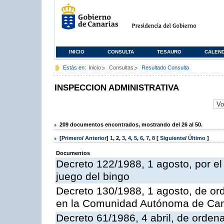
INICIO
CONSULTA
TESAURO
CALEN
Estás en:
Inicio
Consultas
Resultado Consulta
INSPECCION ADMINISTRATIVA
209 documentos encontrados, mostrando del 26 al 50.
[
Primero
/
Anterior
]
1
,
2
,
3
,
4
,
5
,
6
,
7
,
8
[
Siguiente
/
Último
]
Documentos
Decreto 122/1988, 1 agosto, por e
juego del bingo
Decreto 130/1988, 1 agosto, de or
en la Comunidad Autónoma de Can
Decreto 61/1986, 4 abril, de orden