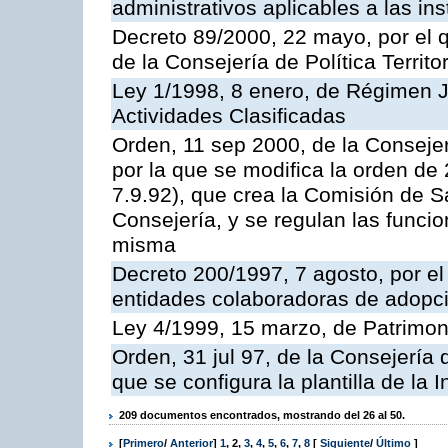
administrativos aplicables a las ins
Decreto 89/2000, 22 mayo, por el
de la Consejería de Política Territ
Ley 1/1998, 8 enero, de Régimen J
Actividades Clasificadas
Orden, 11 sep 2000, de la Consejer
por la que se modifica la orden d
7.9.92), que crea la Comisión de S
Consejería, y se regulan las funci
misma
Decreto 200/1997, 7 agosto, por el 
entidades colaboradoras de adopci
Ley 4/1999, 15 marzo, de Patrimon
Orden, 31 jul 97, de la Consejería 
que se configura la plantilla de la
209 documentos encontrados, mostrando del 26 al 50.
[
Primero
/
Anterior
]
1
,
2
,
3
,
4
,
5
,
6
,
7
,
8
[
Siguiente
/
Último
]