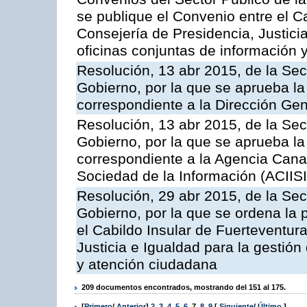
se publique el Convenio entre el C
Consejería de Presidencia, Justicia
oficinas conjuntas de información 
Resolución, 13 abr 2015, de la Sec
Gobierno, por la que se aprueba la 
correspondiente a la Dirección Gene
Resolución, 13 abr 2015, de la Sec
Gobierno, por la que se aprueba la 
correspondiente a la Agencia Canar
Sociedad de la Información (ACIISI
Resolución, 29 abr 2015, de la Sec
Gobierno, por la que se ordena la 
el Cabildo Insular de Fuerteventura
Justicia e Igualdad para la gestión
y atención ciudadana
209 documentos encontrados, mostrando del 151 al 175.
[
Primero
/
Anterior
]
2
,
3
,
4
,
5
,
6
,
7
,
8
,
9
[
Siguiente
/
Último
]