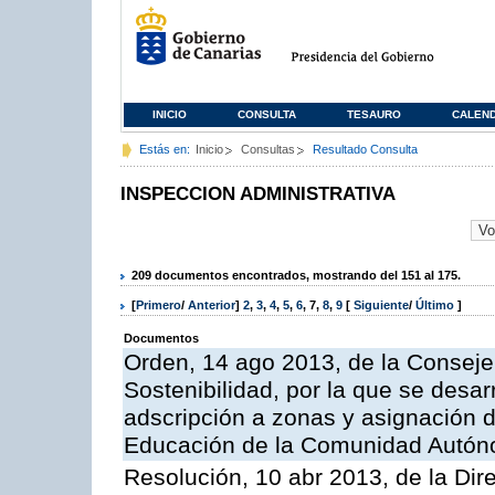
INICIO
CONSULTA
TESAURO
CALEN
Estás en:
Inicio
Consultas
Resultado Consulta
INSPECCION ADMINISTRATIVA
209 documentos encontrados, mostrando del 151 al 175.
[
Primero
/
Anterior
]
2
,
3
,
4
,
5
,
6
,
7
,
8
,
9
[
Siguiente
/
Último
]
Documentos
Orden, 14 ago 2013, de la Conseje
Sostenibilidad, por la que se desar
adscripción a zonas y asignación d
Educación de la Comunidad Autón
Resolución, 10 abr 2013, de la Dir