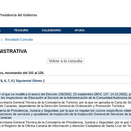
A
TESAURO
CALENDARIO
AYUDA
s
Resultado Consulta
NISTRATIVA
, mostrando del 101 al 125.
,
5
,
6
,
7
,
8
[
Siguiente
/
Último
]
 el que se modifica el anexo del Decreto 136/2002, 23 septiembre (BOC 137, 14.10.2002), p
e a los Inspectores de Educación al Servicio de la Administración de la Comunidad Autónoma 
ecretaría General Técnica de la Consejería de Turismo, por la que se aprueba la Carta de S
o de Canarias, dependiente de la Dirección General de Ordenación y Promoción Turística
jería de Presidencia, Justicia y Seguridad, por la que se regulan los cursos específicos rel
spectores de servicios y ayudantes de inspección de la Inspección General de Servicios de la
Canarias
ecretaria General Técnica de la Consejería de Presidencia, Justicia y Seguridad, por la que
en el Registro de la Oficina Canaria de Información y Atención Ciudadana de Santa Cruz de T