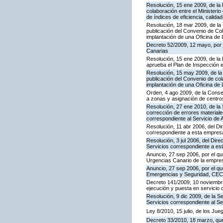
Resolución, 15 ene 2009, de la
colaboración entre el Ministeri
de índices de eficiencia, calid
Resolución, 18 mar 2009, de la 
publicación del Convenio de Col
implantación de una Oficina de
Decreto 52/2009, 12 mayo, por
Canarias
Resolución, 15 ene 2009, de la 
aprueba el Plan de Inspección 
Resolución, 15 may 2009, de la 
publicación del Convenio de col
implantación de una Oficina de
Orden, 4 ago 2009, de la Consej
a zonas y asignación de centr
Resolución, 27 ene 2010, de la 
corrección de errores materiale
correspondiente al Servicio de 
Resolución, 11 abr 2006, del D
correspondiente a esta empres
Resolución, 3 jul 2006, del Dire
Servicios correspondiente a e
Anuncio, 27 sep 2006, por el qu
Urgencias Canario de la empres
Anuncio, 27 sep 2006, por el qu
Emergencias y Seguridad, CE
Decreto 141/2009, 10 noviembre,
ejecución y puesta en servicio 
Resolución, 9 dic 2009, de la S
Servicios correspondiente al Se
Ley 8/2010, 15 julio, de los Ju
Decreto 33/2010, 18 marzo, que