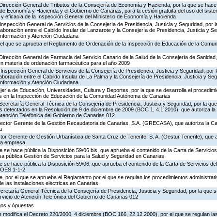
 Dirección General de Tributos de la Consejería de Economía y Hacienda, por la que se hace 
o de Economía y Hacienda y el Gobierno de Canarias, para la cesión gratuita del uso del sist
ad y eficacia de la Inspección General del Ministerio de Economía y Hacienda
Inspección General de Servicios de la Consejería de Presidencia, Justicia y Seguridad, por l
aboración entre el Cabildo Insular de Lanzarote y la Consejería de Presidencia, Justicia y Se
 Información y Atención Ciudadana
 el que se aprueba el Reglamento de Ordenación de la Inspección de Educación de la Comu
Dirección General de Farmacia del Servicio Canario de la Salud de la Consejería de Sanidad
en materia de ordenación farmacéutica para el año 2009
Inspección General de Servicios de la Consejería de Presidencia, Justicia y Seguridad, por 
aboración entre el Cabildo Insular de La Palma y la Consejería de Presidencia, Justicia y Seg
 Información y Atención Ciudadana
ería de Educación, Universidades, Cultura y Deportes, por la que se desarrolla el procedimi
os en la Inspección de Educación de la Comunidad Autónoma de Canarias
Secretaría General Técnica de la Consejería de Presidencia, Justicia y Seguridad, por la que
s detectados en la Resolución de 9 de diciembre de 2009 (BOC 1, 4.1.2010), que autoriza la
Atención Telefónica del Gobierno de Canarias 012
irector Gerente de la Gestión Recaudatoria de Canarias, S.A. (GRECASA), que autoriza la Ca
a
ctor Gerente de Gestión Urbanística de Santa Cruz de Tenerife, S. A. (Gestur Tenerife), que a
sta empresa
e se hace pública la Disposición 59/06 bis, que aprueba el contenido de la Carta de Servicios
a pública Gestión de Servicios para la Salud y Seguridad en Canarias
e se hace pública la Disposición 59/06, que aprueba el contenido de la Carta de Servicios d
COES 1-1-2
 por el que se aprueba el Reglamento por el que se regulan los procedimientos administrativ
de las instalaciones eléctricas en Canarias
ecretaría General Técnica de la Consejería de Presidencia, Justicia y Seguridad, por la que s
rvicio de Atención Telefónica del Gobierno de Canarias 012
egos y Apuestas
 modifica el Decreto 220/2000, 4 diciembre (BOC 166, 22.12.2000), por el que se regulan las