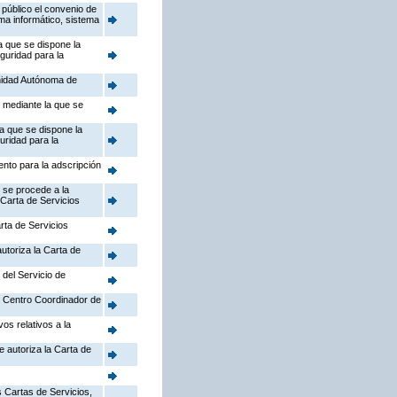
público el convenio de
ema informático, sistema
a que se dispone la
guridad para la
nidad Autónoma de
, mediante la que se
la que se dispone la
uridad para la
ento para la adscripción
 se procede a la
 Carta de Servicios
rta de Servicios
utoriza la Carta de
 del Servicio de
el Centro Coordinador de
os relativos a la
e autoriza la Carta de
 Cartas de Servicios,