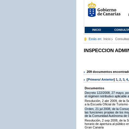
INICIO
CONSULT
Estás en:
Inicio
Consulta
INSPECCION ADMI
209 documentos encontrados
[
Primero
/
Anterior
]
1
,
2
,
3
,
4
Documentos
Decreto 122/2008, 27 mayo, por
el régimen retributivo aplicabl
Resolución, 2 abr 2009, de la S
a la Escuela Oficial de Turism
Orden, 21 jul 2008, de la Conse
las funciones propias de los in
de la Comunidad Autónoma de 
Resolución, 2 sep 2008, de la S
horario de apertura al público 
Gran Canaria