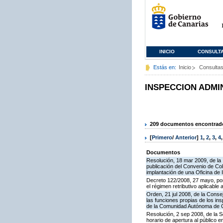
INICIO
CONSULT
Estás en:
Inicio
Consulta
INSPECCION ADMI
209 documentos encontrados
[
Primero
/
Anterior
]
1
,
2
,
3
,
4
Documentos
Resolución, 18 mar 2009, de la 
publicación del Convenio de Col
implantación de una Oficina de
Decreto 122/2008, 27 mayo, por
el régimen retributivo aplicabl
Orden, 21 jul 2008, de la Conse
las funciones propias de los in
de la Comunidad Autónoma de 
Resolución, 2 sep 2008, de la S
horario de apertura al público 