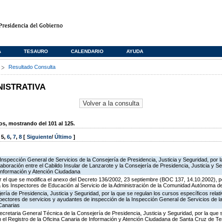
A
TESAURO
CALENDARIO
AYUDA
s
Resultado Consulta
NISTRATIVA
, mostrando del 101 al 125.
,
5
,
6
,
7
,
8
[
Siguiente
/
Último
]
Inspección General de Servicios de la Consejería de Presidencia, Justicia y Seguridad, por l
aboración entre el Cabildo Insular de Lanzarote y la Consejería de Presidencia, Justicia y Se
 Información y Atención Ciudadana
 el que se modifica el anexo del Decreto 136/2002, 23 septiembre (BOC 137, 14.10.2002), p
e a los Inspectores de Educación al Servicio de la Administración de la Comunidad Autónoma 
jería de Presidencia, Justicia y Seguridad, por la que se regulan los cursos específicos rel
spectores de servicios y ayudantes de inspección de la Inspección General de Servicios de la
Canarias
ecretaria General Técnica de la Consejería de Presidencia, Justicia y Seguridad, por la que
en el Registro de la Oficina Canaria de Información y Atención Ciudadana de Santa Cruz de T