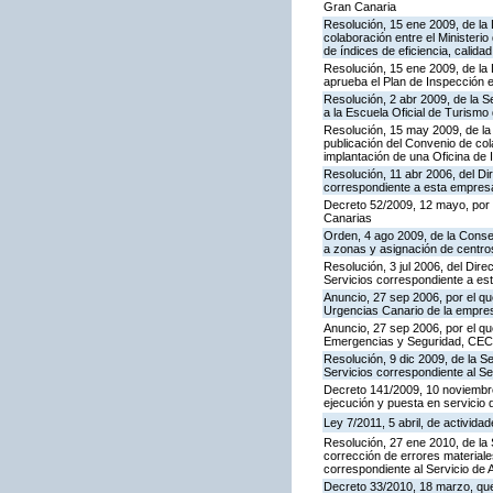
Gran Canaria
Resolución, 15 ene 2009, de la
colaboración entre el Ministeri
de índices de eficiencia, calid
Resolución, 15 ene 2009, de la 
aprueba el Plan de Inspección 
Resolución, 2 abr 2009, de la S
a la Escuela Oficial de Turism
Resolución, 15 may 2009, de la 
publicación del Convenio de col
implantación de una Oficina de
Resolución, 11 abr 2006, del D
correspondiente a esta empres
Decreto 52/2009, 12 mayo, por
Canarias
Orden, 4 ago 2009, de la Consej
a zonas y asignación de centr
Resolución, 3 jul 2006, del Dire
Servicios correspondiente a e
Anuncio, 27 sep 2006, por el qu
Urgencias Canario de la empres
Anuncio, 27 sep 2006, por el qu
Emergencias y Seguridad, CE
Resolución, 9 dic 2009, de la S
Servicios correspondiente al Se
Decreto 141/2009, 10 noviembre,
ejecución y puesta en servicio 
Ley 7/2011, 5 abril, de activid
Resolución, 27 ene 2010, de la 
corrección de errores materiale
correspondiente al Servicio de 
Decreto 33/2010, 18 marzo, que