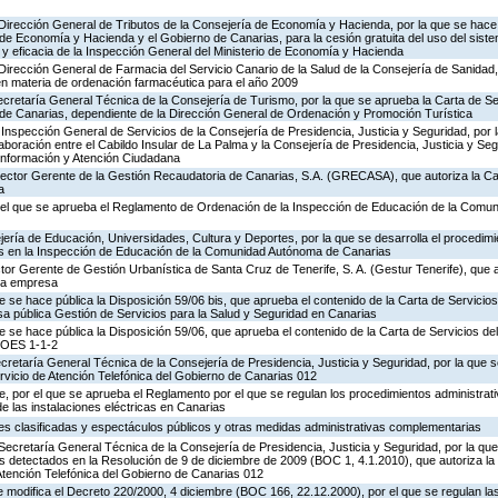
 Dirección General de Tributos de la Consejería de Economía y Hacienda, por la que se hace 
o de Economía y Hacienda y el Gobierno de Canarias, para la cesión gratuita del uso del sist
ad y eficacia de la Inspección General del Ministerio de Economía y Hacienda
Dirección General de Farmacia del Servicio Canario de la Salud de la Consejería de Sanidad
en materia de ordenación farmacéutica para el año 2009
ecretaría General Técnica de la Consejería de Turismo, por la que se aprueba la Carta de S
o de Canarias, dependiente de la Dirección General de Ordenación y Promoción Turística
Inspección General de Servicios de la Consejería de Presidencia, Justicia y Seguridad, por 
aboración entre el Cabildo Insular de La Palma y la Consejería de Presidencia, Justicia y Seg
 Información y Atención Ciudadana
irector Gerente de la Gestión Recaudatoria de Canarias, S.A. (GRECASA), que autoriza la Ca
a
 el que se aprueba el Reglamento de Ordenación de la Inspección de Educación de la Comu
ería de Educación, Universidades, Cultura y Deportes, por la que se desarrolla el procedimi
os en la Inspección de Educación de la Comunidad Autónoma de Canarias
ctor Gerente de Gestión Urbanística de Santa Cruz de Tenerife, S. A. (Gestur Tenerife), que a
sta empresa
e se hace pública la Disposición 59/06 bis, que aprueba el contenido de la Carta de Servicios
a pública Gestión de Servicios para la Salud y Seguridad en Canarias
e se hace pública la Disposición 59/06, que aprueba el contenido de la Carta de Servicios d
COES 1-1-2
ecretaría General Técnica de la Consejería de Presidencia, Justicia y Seguridad, por la que s
rvicio de Atención Telefónica del Gobierno de Canarias 012
 por el que se aprueba el Reglamento por el que se regulan los procedimientos administrativ
de las instalaciones eléctricas en Canarias
ades clasificadas y espectáculos públicos y otras medidas administrativas complementarias
Secretaría General Técnica de la Consejería de Presidencia, Justicia y Seguridad, por la que
s detectados en la Resolución de 9 de diciembre de 2009 (BOC 1, 4.1.2010), que autoriza la
Atención Telefónica del Gobierno de Canarias 012
 modifica el Decreto 220/2000, 4 diciembre (BOC 166, 22.12.2000), por el que se regulan las