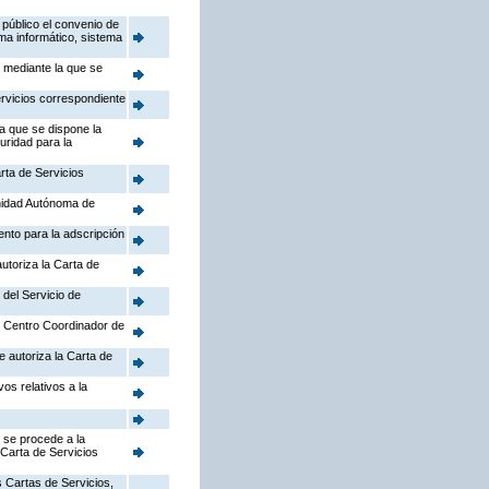
público el convenio de
ema informático, sistema
, mediante la que se
ervicios correspondiente
la que se dispone la
uridad para la
rta de Servicios
nidad Autónoma de
ento para la adscripción
utoriza la Carta de
 del Servicio de
el Centro Coordinador de
e autoriza la Carta de
os relativos a la
 se procede a la
 Carta de Servicios
 Cartas de Servicios,