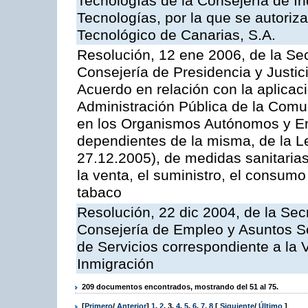
Tecnologías de la Consejería de I
Tecnologías, por la que se autoriza 
Tecnológico de Canarias, S.A.
Resolución, 12 ene 2006, de la Sec
Consejería de Presidencia y Justici
Acuerdo en relación con la aplicaci
Administración Pública de la Com
en los Organismos Autónomos y En
dependientes de la misma, de la L
27.12.2005), de medidas sanitarias
la venta, el suministro, el consumo
tabaco
Resolución, 22 dic 2004, de la Sec
Consejería de Empleo y Asuntos Soc
de Servicios correspondiente a la 
Inmigración
209 documentos encontrados, mostrando del 51 al 75.
[
Primero
/
Anterior
]
1
,
2
,
3
,
4
,
5
,
6
,
7
,
8
[
Siguiente
/
Último
]