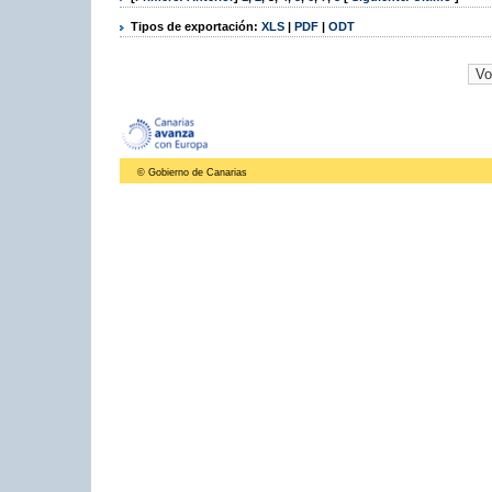
Tipos de exportación:
XLS
|
PDF
|
ODT
© Gobierno de Canarias