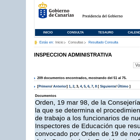
INICIO
CONSULTA
TESAURO
CALEN
Estás en:
Inicio
Consultas
Resultado Consulta
INSPECCION ADMINISTRATIVA
209 documentos encontrados, mostrando del 51 al 75.
[
Primero
/
Anterior
]
1
,
2
,
3
,
4
,
5
,
6
,
7
,
8
[
Siguiente
/
Último
]
Documentos
Orden, 19 mar 98, de la Consejería
la que se determina el procedimient
de trabajo a los funcionarios de n
Inspectores de Educación que resu
convocado por Orden de 19 de nov