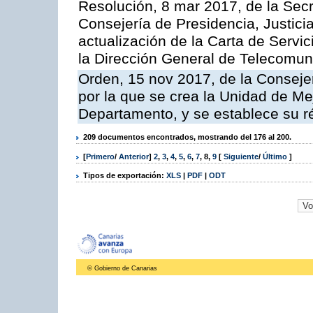
Resolución, 8 mar 2017, de la Secr
Consejería de Presidencia, Justicia
actualización de la Carta de Servi
la Dirección General de Telecomu
Orden, 15 nov 2017, de la Conseje
por la que se crea la Unidad de Me
Departamento, y se establece su 
209 documentos encontrados, mostrando del 176 al 200.
[
Primero
/
Anterior
]
2
,
3
,
4
,
5
,
6
,
7
,
8
,
9
[
Siguiente
/
Último
]
Tipos de exportación:
XLS
|
PDF
|
ODT
© Gobierno de Canarias