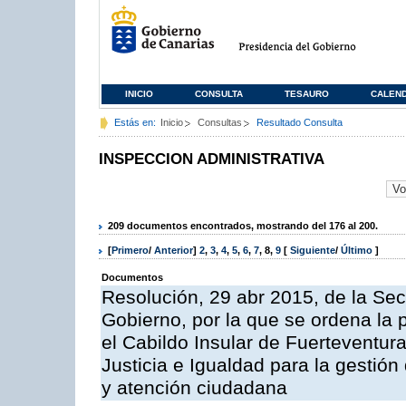
INICIO
CONSULTA
TESAURO
CALEN
Estás en:
Inicio
Consultas
Resultado Consulta
INSPECCION ADMINISTRATIVA
209 documentos encontrados, mostrando del 176 al 200.
[
Primero
/
Anterior
]
2
,
3
,
4
,
5
,
6
,
7
,
8
,
9
[
Siguiente
/
Último
]
Documentos
Resolución, 29 abr 2015, de la Sec
Gobierno, por la que se ordena la 
el Cabildo Insular de Fuerteventura
Justicia e Igualdad para la gestión
y atención ciudadana