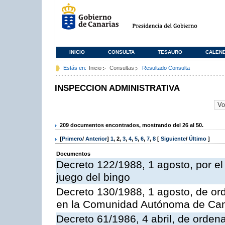
INICIO
CONSULTA
TESAURO
CALEN
Estás en:
Inicio
Consultas
Resultado Consulta
INSPECCION ADMINISTRATIVA
209 documentos encontrados, mostrando del 26 al 50.
[
Primero
/
Anterior
]
1
,
2
,
3
,
4
,
5
,
6
,
7
,
8
[
Siguiente
/
Último
]
Documentos
Decreto 122/1988, 1 agosto, por e
juego del bingo
Decreto 130/1988, 1 agosto, de or
en la Comunidad Autónoma de Can
Decreto 61/1986, 4 abril, de orden