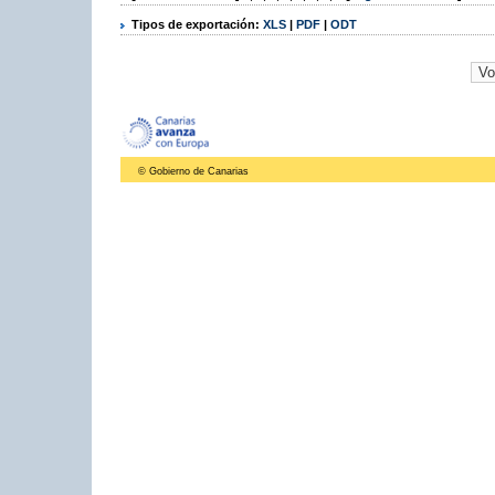
Tipos de exportación:
XLS
|
PDF
|
ODT
© Gobierno de Canarias