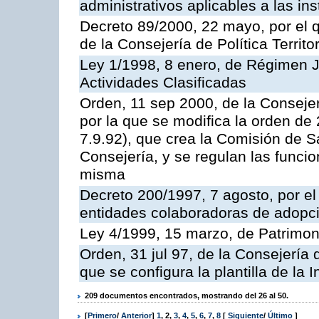
administrativos aplicables a las ins
Decreto 89/2000, 22 mayo, por el
de la Consejería de Política Territ
Ley 1/1998, 8 enero, de Régimen J
Actividades Clasificadas
Orden, 11 sep 2000, de la Consejer
por la que se modifica la orden d
7.9.92), que crea la Comisión de S
Consejería, y se regulan las funci
misma
Decreto 200/1997, 7 agosto, por el 
entidades colaboradoras de adopci
Ley 4/1999, 15 marzo, de Patrimon
Orden, 31 jul 97, de la Consejería 
que se configura la plantilla de la
209 documentos encontrados, mostrando del 26 al 50.
[
Primero
/
Anterior
]
1
,
2
,
3
,
4
,
5
,
6
,
7
,
8
[
Siguiente
/
Último
]