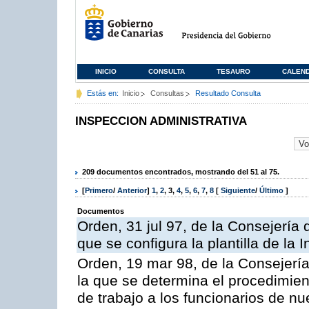
INICIO
CONSULTA
TESAURO
CALEN
Estás en:
Inicio
Consultas
Resultado Consulta
INSPECCION ADMINISTRATIVA
209 documentos encontrados, mostrando del 51 al 75.
[
Primero
/
Anterior
]
1
,
2
,
3
,
4
,
5
,
6
,
7
,
8
[
Siguiente
/
Último
]
Documentos
Orden, 31 jul 97, de la Consejería 
que se configura la plantilla de la
Orden, 19 mar 98, de la Consejería
la que se determina el procedimient
de trabajo a los funcionarios de n