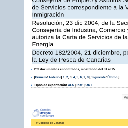
Consejería de Empleo y Asuntos Soc
de Servicios correspondiente a la 
Inmigración
Resolución, 23 dic 2004, de la Sec
Consejería de Industria, Comercio
autoriza la Carta de Servicios de l
Energía
Decreto 182/2004, 21 diciembre, p
la Ley de Pesca de Canarias
209 documentos encontrados, mostrando del 51 al 75.
[
Primero
/
Anterior
]
1
,
2
,
3
,
4
,
5
,
6
,
7
,
8
[
Siguiente
/
Último
]
Tipos de exportación:
XLS
|
PDF
|
ODT
© Gobierno de Canarias