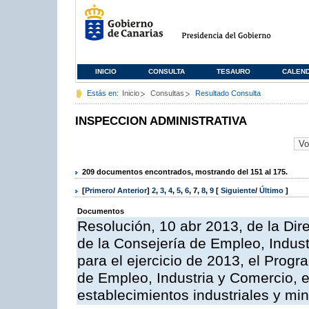
INICIO
CONSULTA
TESAURO
CALEN
Estás en:
Inicio
Consultas
Resultado Consulta
INSPECCION ADMINISTRATIVA
209 documentos encontrados, mostrando del 151 al 175.
[
Primero
/
Anterior
]
2
,
3
,
4
,
5
,
6
,
7
,
8
,
9
[
Siguiente
/
Último
]
Documentos
Resolución, 10 abr 2013, de la Dir
de la Consejería de Empleo, Indust
para el ejercicio de 2013, el Prog
de Empleo, Industria y Comercio, e
establecimientos industriales y mi