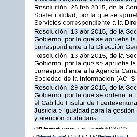
Resolución, 25 feb 2015, de la Co
Sostenibilidad, por la que se aprue
Servicios correspondiente a la Dir
Resolución, 13 abr 2015, de la Sec
Gobierno, por la que se aprueba la 
correspondiente a la Dirección Gene
Resolución, 13 abr 2015, de la Sec
Gobierno, por la que se aprueba la 
correspondiente a la Agencia Canar
Sociedad de la Información (ACIISI
Resolución, 29 abr 2015, de la Sec
Gobierno, por la que se ordena la 
el Cabildo Insular de Fuerteventura
Justicia e Igualdad para la gestión
y atención ciudadana
209 documentos encontrados, mostrando del 151 al 175.
[
Primero
/
Anterior
]
2
,
3
,
4
,
5
,
6
,
7
,
8
,
9
[
Siguiente
/
Último
]