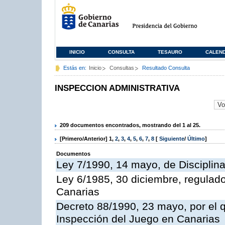
INICIO
CONSULTA
TESAURO
CALEN
Estás en:
Inicio
Consultas
Resultado Consulta
INSPECCION ADMINISTRATIVA
209 documentos encontrados, mostrando del 1 al 25.
[Primero/Anterior]
1
,
2
,
3
,
4
,
5
,
6
,
7
,
8
[
Siguiente
/
Último
]
Documentos
Ley 7/1990, 14 mayo, de Disciplina 
Ley 6/1985, 30 diciembre, regulad
Canarias
Decreto 88/1990, 23 mayo, por el q
Inspección del Juego en Canarias