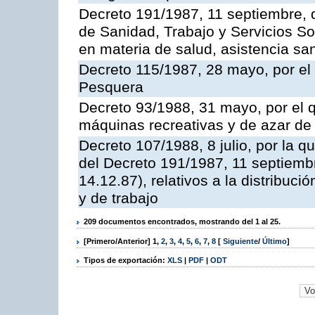
Decreto 191/1987, 11 septiembre, d
de Sanidad, Trabajo y Servicios So
en materia de salud, asistencia sani
Decreto 115/1987, 28 mayo, por el 
Pesquera
Decreto 93/1988, 31 mayo, por el 
máquinas recreativas y de azar d
Decreto 107/1988, 8 julio, por la 
del Decreto 191/1987, 11 septiemb
14.12.87), relativos a la distribuc
y de trabajo
209 documentos encontrados, mostrando del 1 al 25.
[Primero/Anterior]
1
,
2
,
3
,
4
,
5
,
6
,
7
,
8
[
Siguiente
/
Último
]
Tipos de exportación:
XLS
|
PDF
|
ODT