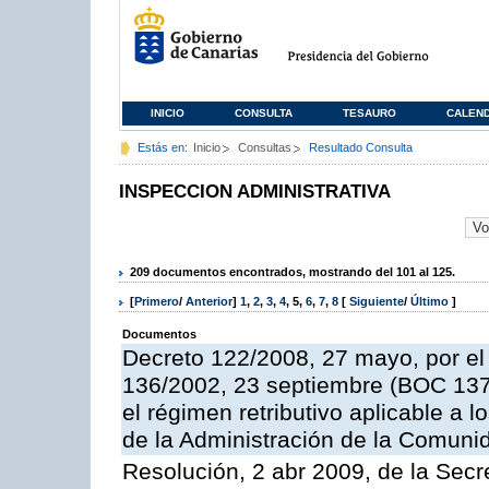
INICIO
CONSULTA
TESAURO
CALEN
Estás en:
Inicio
Consultas
Resultado Consulta
INSPECCION ADMINISTRATIVA
209 documentos encontrados, mostrando del 101 al 125.
[
Primero
/
Anterior
]
1
,
2
,
3
,
4
,
5
,
6
,
7
,
8
[
Siguiente
/
Último
]
Documentos
Decreto 122/2008, 27 mayo, por el
136/2002, 23 septiembre (BOC 137,
el régimen retributivo aplicable a 
de la Administración de la Comun
Resolución, 2 abr 2009, de la Secr