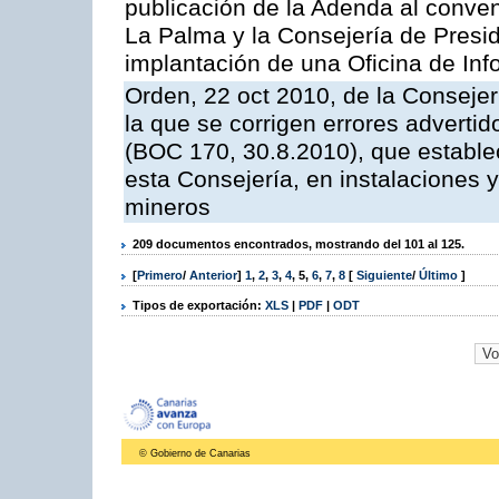
publicación de la Adenda al conveni
La Palma y la Consejería de Presid
implantación de una Oficina de In
Orden, 22 oct 2010, de la Consejer
la que se corrigen errores adverti
(BOC 170, 30.8.2010), que estable
esta Consejería, en instalaciones y
mineros
209 documentos encontrados, mostrando del 101 al 125.
[
Primero
/
Anterior
]
1
,
2
,
3
,
4
,
5
,
6
,
7
,
8
[
Siguiente
/
Último
]
Tipos de exportación:
XLS
|
PDF
|
ODT
© Gobierno de Canarias