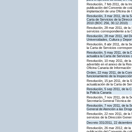
Resolución, 7 feb 2011, de la I
publicación del Convenio de col
implantación de una Oficina de
Resolución, 3 mar 2011, de la S
Carta de Servicios de la Direc
2010 (BOC 256, 30.12.2010)
Resolución, 28 mar 2011, de la 
servicios correspondiente a la 
Resolución, 28 mar 2011, del Di
Universidades, Cultura y Deport
Resolución, 8 abr 2011, de la S
la Carta de Servicios correspon
Resolución, 5 may 2011, de la D
actualiza la Carta de Servicios d
Resolución, 10 may 2011, de la 
advertido en el anexo de la Res
Oficina Canaria de Información
Orden, 22 may 2011, de la Conse
funcionamiento de la Inspecci
Resolución, 15 jun 2011, de la 
actualización de la Carta de Se
Resolución, 5 sep 2011, de la 
la Policía Canaria
Resolución, 7 nov 2011, de la S
Secretaría General Técnica de 
Resolución, 7 nov 2011, de la S
General de Atención a las Dro
Resolución, 22 nov 2011, de la 
servicios de la Dirección Genera
Decreto 331/2011, 22 diciembre,
Resolución, 26 mar 2012, de la 
publicación del Convenio de col