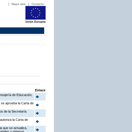
Mapa web
Contacto
Enlace
onsejería de Educación,
e se aprueba la Carta de
os de la Secretaría
autoriza la Carta de
a que se actualiza,
triales y mineros