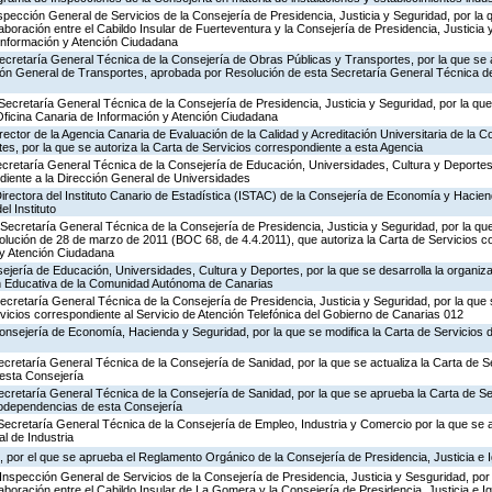
nspección General de Servicios de la Consejería de Presidencia, Justicia y Seguridad, por la 
aboración entre el Cabildo Insular de Fuerteventura y la Consejería de Presidencia, Justicia 
 Información y Atención Ciudadana
ecretaría General Técnica de la Consejería de Obras Públicas y Transportes, por la que se 
ción General de Transportes, aprobada por Resolución de esta Secretaría General Técnica d
Secretaría General Técnica de la Consejería de Presidencia, Justicia y Seguridad, por la que 
Oficina Canaria de Información y Atención Ciudadana
rector de la Agencia Canaria de Evaluación de la Calidad y Acreditación Universitaria de la 
es, por la que se autoriza la Carta de Servicios correspondiente a esta Agencia
ecretaría General Técnica de la Consejería de Educación, Universidades, Cultura y Deportes,
diente a la Dirección General de Universidades
irectora del Instituto Canario de Estadística (ISTAC) de la Consejería de Economía y Hacien
el Instituto
Secretaría General Técnica de la Consejería de Presidencia, Justicia y Seguridad, por la que
olución de 28 de marzo de 2011 (BOC 68, de 4.4.2011), que autoriza la Carta de Servicios c
 y Atención Ciudadana
jería de Educación, Universidades, Cultura y Deportes, por la que se desarrolla la organiza
ón Educativa de la Comunidad Autónoma de Canarias
Secretaría General Técnica de la Consejería de Presidencia, Justicia y Seguridad, por la que
rvicios correspondiente al Servicio de Atención Telefónica del Gobierno de Canarias 012
Consejería de Economía, Hacienda y Seguridad, por la que se modifica la Carta de Servicios
ecretaría General Técnica de la Consejería de Sanidad, por la que se actualiza la Carta de Se
esta Consejería
ecretaría General Técnica de la Consejería de Sanidad, por la que se aprueba la Carta de Se
godependencias de esta Consejería
Secretaría General Técnica de la Consejería de Empleo, Industria y Comercio por la que se a
l de Industria
 por el que se aprueba el Reglamento Orgánico de la Consejería de Presidencia, Justicia e 
Inspección General de Servicios de la Consejería de Presidencia, Justicia y Sesguridad, por 
aboración entre el Cabildo Insular de La Gomera y la Consejería de Presidencia, Justicia e I