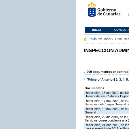
INICIO
CONSULT
Estás en:
Inicio
Consulta
INSPECCION ADMI
209 documentos encontrados
[
Primero
/
Anterior
]
2
,
3
,
4
,
5
Documentos
Resolución, 18 oct 2010, del Di
Universidades, Cultura y Deport
Resolución, 17 nov 2010, de la 
Servicios del Cuerpo General de
Resolución, 19 nov 2010, de la 
General
Resolución, 22 dic 2010, de la 
Servicios correspondiente a la
Resolución, 24 ene 2011, de la 
para el ejercicio de 2011, el P