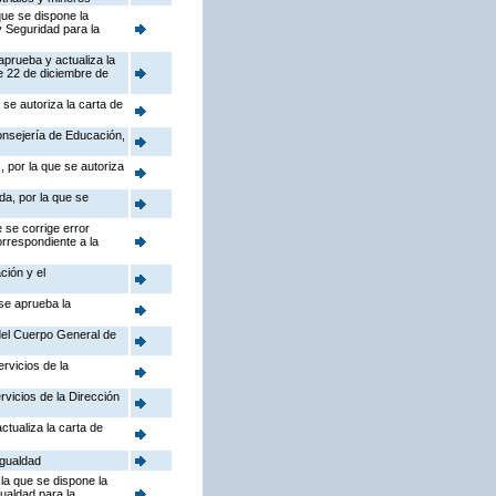
que se dispone la
y Seguridad para la
aprueba y actualiza la
e 22 de diciembre de
se autoriza la carta de
Consejería de Educación,
 por la que se autoriza
da, por la que se
 se corrige error
orrespondiente a la
ción y el
 se aprueba la
 del Cuerpo General de
rvicios de la
rvicios de la Dirección
ctualiza la carta de
Igualdad
la que se dispone la
gualdad para la