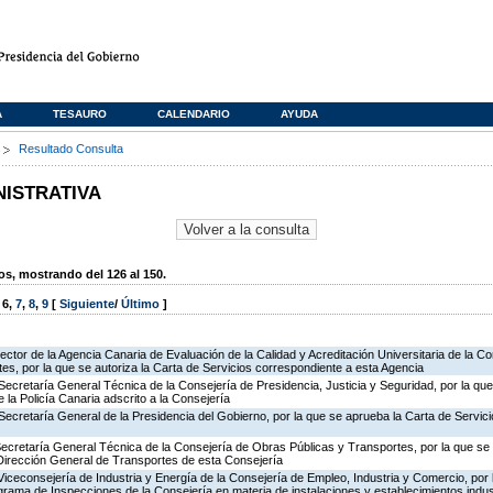
A
TESAURO
CALENDARIO
AYUDA
s
Resultado Consulta
NISTRATIVA
, mostrando del 126 al 150.
,
6
,
7
,
8
,
9
[
Siguiente
/
Último
]
rector de la Agencia Canaria de Evaluación de la Calidad y Acreditación Universitaria de la C
es, por la que se autoriza la Carta de Servicios correspondiente a esta Agencia
Secretaría General Técnica de la Consejería de Presidencia, Justicia y Seguridad, por la qu
 la Policía Canaria adscrito a la Consejería
Secretaría General de la Presidencia del Gobierno, por la que se aprueba la Carta de Servici
Secretaría General Técnica de la Consejería de Obras Públicas y Transportes, por la que se 
 Dirección General de Transportes de esta Consejería
Viceconsejería de Industria y Energía de la Consejería de Empleo, Industria y Comercio, por l
rograma de Inspecciones de la Consejería en materia de instalaciones y establecimientos indus