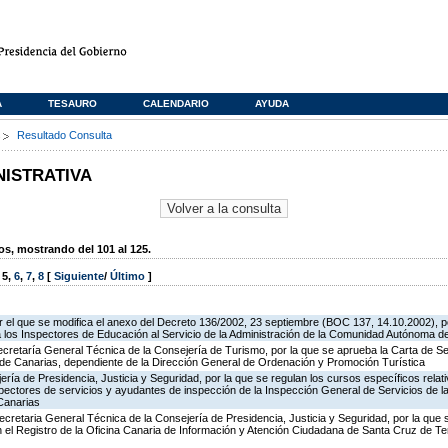
A
TESAURO
CALENDARIO
AYUDA
s
Resultado Consulta
NISTRATIVA
, mostrando del 101 al 125.
,
5
,
6
,
7
,
8
[
Siguiente
/
Último
]
 el que se modifica el anexo del Decreto 136/2002, 23 septiembre (BOC 137, 14.10.2002), p
e a los Inspectores de Educación al Servicio de la Administración de la Comunidad Autónoma 
ecretaría General Técnica de la Consejería de Turismo, por la que se aprueba la Carta de S
o de Canarias, dependiente de la Dirección General de Ordenación y Promoción Turística
jería de Presidencia, Justicia y Seguridad, por la que se regulan los cursos específicos rel
spectores de servicios y ayudantes de inspección de la Inspección General de Servicios de la
Canarias
ecretaria General Técnica de la Consejería de Presidencia, Justicia y Seguridad, por la que
en el Registro de la Oficina Canaria de Información y Atención Ciudadana de Santa Cruz de T