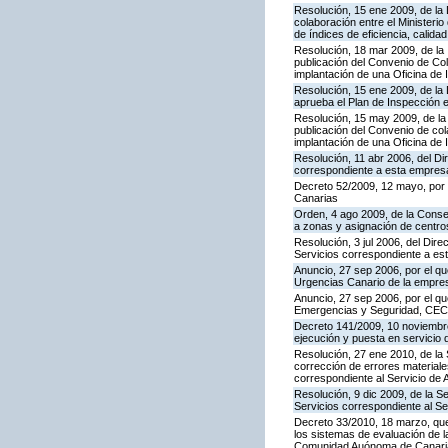
Resolución, 15 ene 2009, de la
colaboración entre el Ministeri
de índices de eficiencia, calid
Resolución, 18 mar 2009, de la 
publicación del Convenio de Col
implantación de una Oficina de
Resolución, 15 ene 2009, de la 
aprueba el Plan de Inspección 
Resolución, 15 may 2009, de la 
publicación del Convenio de col
implantación de una Oficina de
Resolución, 11 abr 2006, del D
correspondiente a esta empres
Decreto 52/2009, 12 mayo, por
Canarias
Orden, 4 ago 2009, de la Consej
a zonas y asignación de centr
Resolución, 3 jul 2006, del Dire
Servicios correspondiente a e
Anuncio, 27 sep 2006, por el qu
Urgencias Canario de la empres
Anuncio, 27 sep 2006, por el qu
Emergencias y Seguridad, CE
Decreto 141/2009, 10 noviembre,
ejecución y puesta en servicio 
Resolución, 27 ene 2010, de la 
corrección de errores materiale
correspondiente al Servicio de 
Resolución, 9 dic 2009, de la S
Servicios correspondiente al Se
Decreto 33/2010, 18 marzo, que
los sistemas de evaluación de la
Comunidad Auónoma de Canari