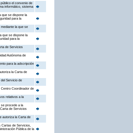
público el convenio de
ema informático, sistema
a que se dispone la
guridad para la
, mediante la que se
la que se dispone la
uridad para la
rta de Servicios
nidad Autónoma de
ento para la adscripción
utoriza la Carta de
 del Servicio de
el Centro Coordinador de
os relativos a la
 se procede a la
 Carta de Servicios
e autoriza la Carta de
 Cartas de Servicios,
inistración Pública de la