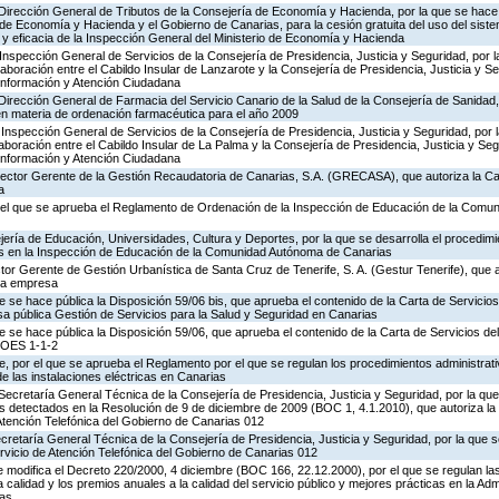
 Dirección General de Tributos de la Consejería de Economía y Hacienda, por la que se hace 
o de Economía y Hacienda y el Gobierno de Canarias, para la cesión gratuita del uso del sist
ad y eficacia de la Inspección General del Ministerio de Economía y Hacienda
Inspección General de Servicios de la Consejería de Presidencia, Justicia y Seguridad, por l
aboración entre el Cabildo Insular de Lanzarote y la Consejería de Presidencia, Justicia y Se
 Información y Atención Ciudadana
Dirección General de Farmacia del Servicio Canario de la Salud de la Consejería de Sanidad
en materia de ordenación farmacéutica para el año 2009
Inspección General de Servicios de la Consejería de Presidencia, Justicia y Seguridad, por 
aboración entre el Cabildo Insular de La Palma y la Consejería de Presidencia, Justicia y Seg
 Información y Atención Ciudadana
irector Gerente de la Gestión Recaudatoria de Canarias, S.A. (GRECASA), que autoriza la Ca
a
 el que se aprueba el Reglamento de Ordenación de la Inspección de Educación de la Comu
ería de Educación, Universidades, Cultura y Deportes, por la que se desarrolla el procedimi
os en la Inspección de Educación de la Comunidad Autónoma de Canarias
ctor Gerente de Gestión Urbanística de Santa Cruz de Tenerife, S. A. (Gestur Tenerife), que a
sta empresa
e se hace pública la Disposición 59/06 bis, que aprueba el contenido de la Carta de Servicios
a pública Gestión de Servicios para la Salud y Seguridad en Canarias
e se hace pública la Disposición 59/06, que aprueba el contenido de la Carta de Servicios d
COES 1-1-2
 por el que se aprueba el Reglamento por el que se regulan los procedimientos administrativ
de las instalaciones eléctricas en Canarias
Secretaría General Técnica de la Consejería de Presidencia, Justicia y Seguridad, por la que
s detectados en la Resolución de 9 de diciembre de 2009 (BOC 1, 4.1.2010), que autoriza la
Atención Telefónica del Gobierno de Canarias 012
ecretaría General Técnica de la Consejería de Presidencia, Justicia y Seguridad, por la que s
rvicio de Atención Telefónica del Gobierno de Canarias 012
 modifica el Decreto 220/2000, 4 diciembre (BOC 166, 22.12.2000), por el que se regulan las
 calidad y los premios anuales a la calidad del servicio público y mejores prácticas en la Adm
as