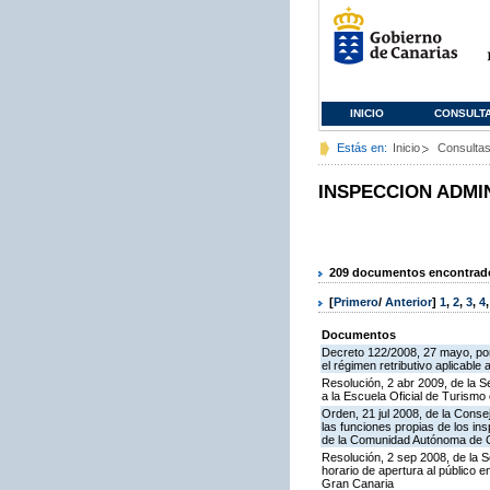
INICIO
CONSULT
Estás en:
Inicio
Consulta
INSPECCION ADMI
209 documentos encontrados
[
Primero
/
Anterior
]
1
,
2
,
3
,
4
Documentos
Decreto 122/2008, 27 mayo, por
el régimen retributivo aplicabl
Resolución, 2 abr 2009, de la S
a la Escuela Oficial de Turism
Orden, 21 jul 2008, de la Conse
las funciones propias de los in
de la Comunidad Autónoma de 
Resolución, 2 sep 2008, de la S
horario de apertura al público 
Gran Canaria