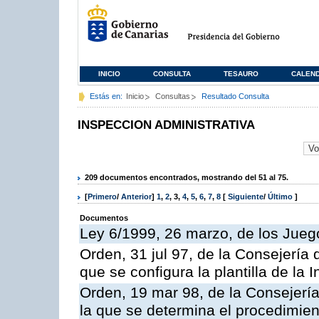
INICIO
CONSULTA
TESAURO
CALEN
Estás en:
Inicio
Consultas
Resultado Consulta
INSPECCION ADMINISTRATIVA
209 documentos encontrados, mostrando del 51 al 75.
[
Primero
/
Anterior
]
1
,
2
,
3
,
4
,
5
,
6
,
7
,
8
[
Siguiente
/
Último
]
Documentos
Ley 6/1999, 26 marzo, de los Jueg
Orden, 31 jul 97, de la Consejería 
que se configura la plantilla de la
Orden, 19 mar 98, de la Consejería
la que se determina el procedimient