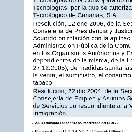
Tecnologías de la Consejería de I
Tecnologías, por la que se autoriza 
Tecnológico de Canarias, S.A.
Resolución, 12 ene 2006, de la Sec
Consejería de Presidencia y Justici
Acuerdo en relación con la aplicaci
Administración Pública de la Com
en los Organismos Autónomos y En
dependientes de la misma, de la L
27.12.2005), de medidas sanitarias
la venta, el suministro, el consumo
tabaco
Resolución, 22 dic 2004, de la Sec
Consejería de Empleo y Asuntos Soc
de Servicios correspondiente a la 
Inmigración
209 documentos encontrados, mostrando del 51 al 75.
[
Primero
/
Anterior
]
1
,
2
,
3
,
4
,
5
,
6
,
7
,
8
[
Siguiente
/
Último
]