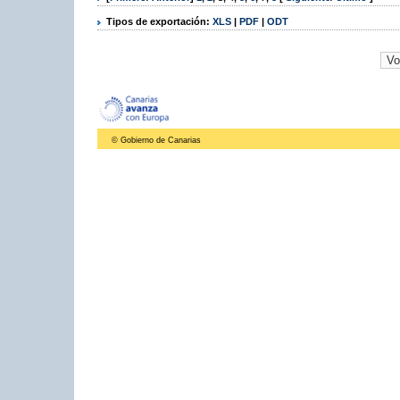
Tipos de exportación:
XLS
|
PDF
|
ODT
© Gobierno de Canarias