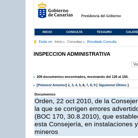
INICIO
CONSULTA
TESAURO
CALEN
Estás en:
Inicio
Consultas
Resultado Consulta
INSPECCION ADMINISTRATIVA
209 documentos encontrados, mostrando del 126 al 150.
[
Primero
/
Anterior
]
2
,
3
,
4
,
5
,
6
,
7
,
8
,
9
[
Siguiente
/
Último
]
Documentos
Orden, 22 oct 2010, de la Consejer
la que se corrigen errores adverti
(BOC 170, 30.8.2010), que estable
esta Consejería, en instalaciones y
mineros