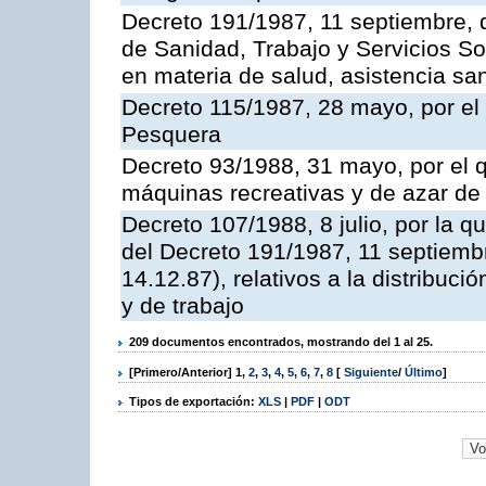
Decreto 191/1987, 11 septiembre, d
de Sanidad, Trabajo y Servicios So
en materia de salud, asistencia sani
Decreto 115/1987, 28 mayo, por el 
Pesquera
Decreto 93/1988, 31 mayo, por el 
máquinas recreativas y de azar d
Decreto 107/1988, 8 julio, por la 
del Decreto 191/1987, 11 septiemb
14.12.87), relativos a la distribuc
y de trabajo
209 documentos encontrados, mostrando del 1 al 25.
[Primero/Anterior]
1
,
2
,
3
,
4
,
5
,
6
,
7
,
8
[
Siguiente
/
Último
]
Tipos de exportación:
XLS
|
PDF
|
ODT