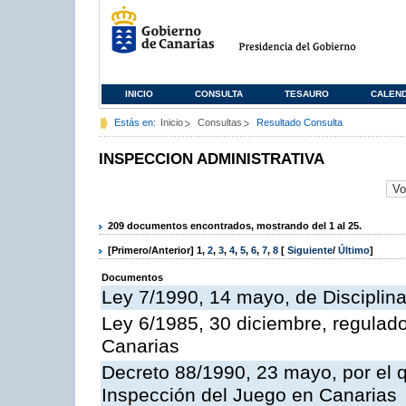
INICIO
CONSULTA
TESAURO
CALEN
Estás en:
Inicio
Consultas
Resultado Consulta
INSPECCION ADMINISTRATIVA
209 documentos encontrados, mostrando del 1 al 25.
[Primero/Anterior]
1
,
2
,
3
,
4
,
5
,
6
,
7
,
8
[
Siguiente
/
Último
]
Documentos
Ley 7/1990, 14 mayo, de Disciplina 
Ley 6/1985, 30 diciembre, regulad
Canarias
Decreto 88/1990, 23 mayo, por el q
Inspección del Juego en Canarias