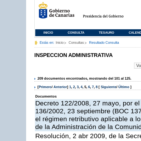
INICIO
CONSULTA
TESAURO
CALEN
Estás en:
Inicio
Consultas
Resultado Consulta
INSPECCION ADMINISTRATIVA
209 documentos encontrados, mostrando del 101 al 125.
[
Primero
/
Anterior
]
1
,
2
,
3
,
4
,
5
,
6
,
7
,
8
[
Siguiente
/
Último
]
Documentos
Decreto 122/2008, 27 mayo, por el
136/2002, 23 septiembre (BOC 137,
el régimen retributivo aplicable a 
de la Administración de la Comun
Resolución, 2 abr 2009, de la Secr