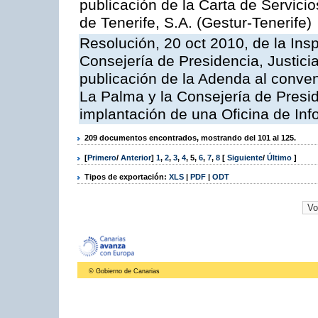
publicación de la Carta de Servici
de Tenerife, S.A. (Gestur-Tenerife)
Resolución, 20 oct 2010, de la Ins
Consejería de Presidencia, Justici
publicación de la Adenda al conveni
La Palma y la Consejería de Presid
implantación de una Oficina de In
209 documentos encontrados, mostrando del 101 al 125.
[
Primero
/
Anterior
]
1
,
2
,
3
,
4
,
5
,
6
,
7
,
8
[
Siguiente
/
Último
]
Tipos de exportación:
XLS
|
PDF
|
ODT
© Gobierno de Canarias