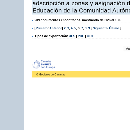
adscripción a zonas y asignación d
Educación de la Comunidad Autón
209 documentos encontrados, mostrando del 126 al 150.
[
Primero
/
Anterior
]
2
,
3
,
4
,
5
,
6
,
7
,
8
,
9
[
Siguiente
/
Último
]
Tipos de exportación:
XLS
|
PDF
|
ODT
© Gobierno de Canarias