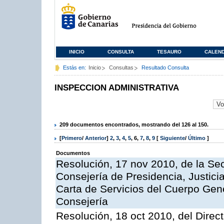
INICIO
CONSULTA
TESAURO
CALEN
Estás en:
Inicio
Consultas
Resultado Consulta
INSPECCION ADMINISTRATIVA
209 documentos encontrados, mostrando del 126 al 150.
[
Primero
/
Anterior
]
2
,
3
,
4
,
5
,
6
,
7
,
8
,
9
[
Siguiente
/
Último
]
Documentos
Resolución, 17 nov 2010, de la Sec
Consejería de Presidencia, Justici
Carta de Servicios del Cuerpo Gener
Consejería
Resolución, 18 oct 2010, del Direc